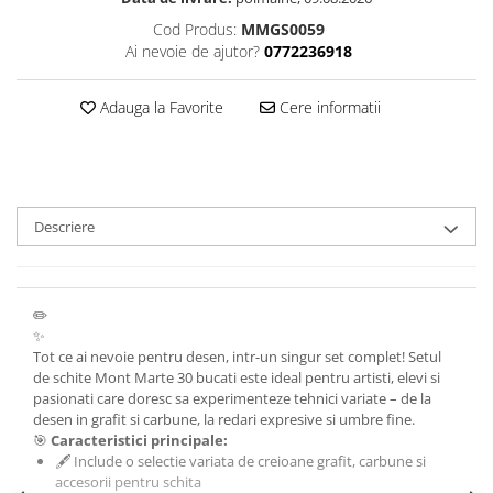
Cod Produs:
MMGS0059
Ai nevoie de ajutor?
0772236918
Adauga la Favorite
Cere informatii
Descriere
✏️
✨
Tot ce ai nevoie pentru desen, intr-un singur set complet! Setul
de schite Mont Marte 30 bucati este ideal pentru artisti, elevi si
pasionati care doresc sa experimenteze tehnici variate – de la
desen in grafit si carbune, la redari expresive si umbre fine.
🎯
Caracteristici principale:
🖋️ Include o selectie variata de creioane grafit, carbune si
accesorii pentru schita