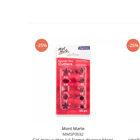
-25%
-25%
Mont Marte
MMSP0032
Set mini cutter lut forme diverse Mont
Unelt