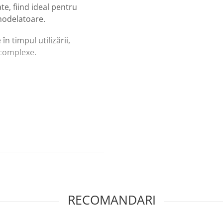
te, fiind ideal pentru
 modelatoare.
n timpul utilizării,
 complexe.
tă modelatoare
iate și repetitive
, miniaturi și
mând liniile dorite.
RECOMANDARI
upă fiecare utilizare.