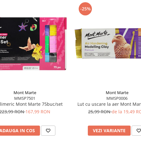
-25%
Mont Marte
Mont Marte
MMSP7501
MMSP0006
olimeric Mont Marte 75buc/set
Lut cu uscare la aer Mont Ma
223,99 RON
167,99 RON
25,99 RON
de la 19,49 
ADAUGA IN COS
VEZI VARIANTE