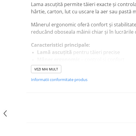
Lama ascuțită permite tăieri exacte și controla
hârtie, carton, lut cu uscare la aer sau pastă
Mânerul ergonomic oferă confort și stabilitate î
reducând oboseala mâinii chiar și în lucrările
Caracteristici principale:
Lamă ascuțită
pentru tăieri precise
Mâner ergonomic
– control și confort
Potrivit pentru
hârtie, carton, lut și pas
VEZI MAI MULT
Ușor și rezistent
– ideal pentru lucrări detal
Informatii conformitate produs
Perfect pentru
proiecte DIY, scrapbooking
decorațiuni
Mod de utilizare:
Așază materialul pe o suprafață stabilă.
Utilizează cutterul pentru tăieri precise, ur
Schimbă lama când devine tocită și curăță d