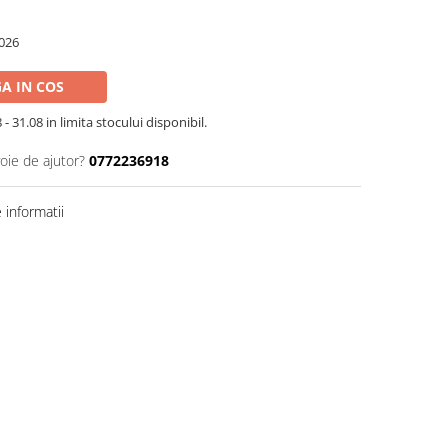
026
A IN COS
- 31.08 in limita stocului disponibil.
oie de ajutor?
0772236918
informatii