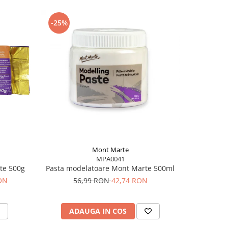
-25%
Mont Marte
MPA0041
rte 500g
Pasta modelatoare Mont Marte 500ml
RON
56,99 RON
42,74 RON
ADAUGA IN COS