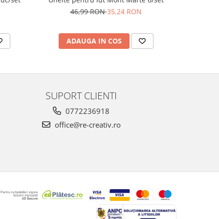
46,99 RON
35,24 RON
25,
ADAUGA IN COS
V
SUPORT CLIENTI
0772236918
office@re-creativ.ro