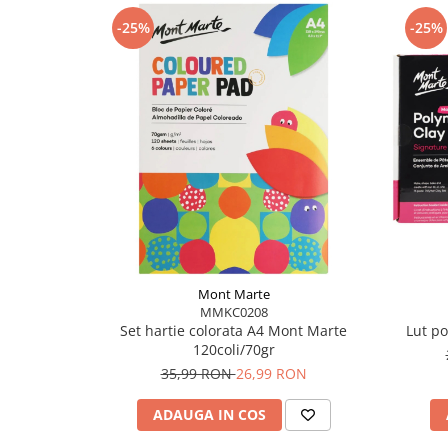
-25%
-25%
Mont Marte
MMKC0208
Set hartie colorata A4 Mont Marte
Lut p
120coli/70gr
35,99 RON
26,99 RON
ADAUGA IN COS