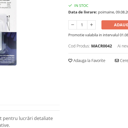
IN STOC
Data de livrare:
poimaine, 09.08.2
ADAUG
Promotie valabila in intervalul 01.08 
Cod Produs:
MACR0042
Ai nev
Adauga la Favorite
Cere 
 pentru lucrări detaliate
tive.