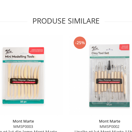
PRODUSE SIMILARE
-25%
Mont Marte
Mont Marte
MMSP0003
MMSP0002
e pt lut din lemn Mont Marte
Unelte pt lut Mont Marte 11