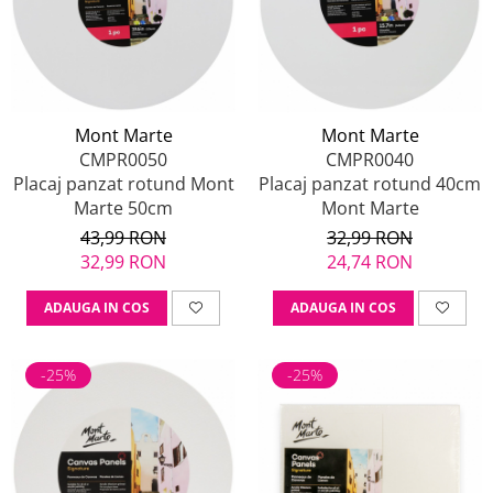
Cuțite pictură
Accesorii grafică
Palete și pahare pentru pictură
Pensule
Pensule burete
Pensule pentru acrilice
Mont Marte
Mont Marte
Pensule pentru acuarelă
CMPR0050
CMPR0040
Pensule pentru ulei
Placaj panzat rotund Mont
Placaj panzat rotund 40cm
Pensule speciale
Marte 50cm
Mont Marte
Trafalete
43,99 RON
32,99 RON
Suporturi pictură
32,99 RON
24,74 RON
Caiete pictură
Carton pânzat
ADAUGA IN COS
ADAUGA IN COS
Pânză
Șevalete
-25%
-25%