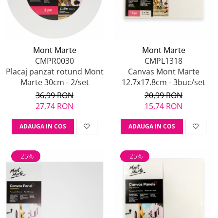
Mont Marte
Mont Marte
CMPR0030
CMPL1318
Placaj panzat rotund Mont
Canvas Mont Marte
Marte 30cm - 2/set
12.7x17.8cm - 3buc/set
36,99 RON
20,99 RON
27,74 RON
15,74 RON
ADAUGA IN COS
ADAUGA IN COS
-25%
-25%