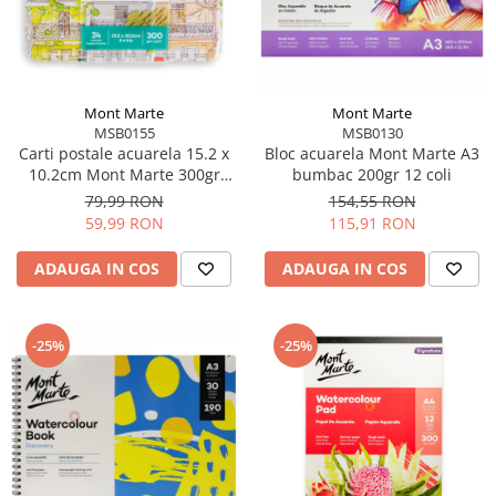
Accesorii pictură
Manechin desen
Cuțite pictură
Accesorii grafică
Palete și pahare pentru pictură
Pensule
Mont Marte
Mont Marte
Pensule burete
MSB0155
MSB0130
Carti postale acuarela 15.2 x
Bloc acuarela Mont Marte A3
Pensule pentru acrilice
10.2cm Mont Marte 300gr
bumbac 200gr 12 coli
Pensule pentru acuarelă
24buc
79,99 RON
154,55 RON
Pensule pentru ulei
59,99 RON
115,91 RON
Pensule speciale
ADAUGA IN COS
ADAUGA IN COS
Trafalete
Suporturi pictură
Caiete pictură
-25%
-25%
Carton pânzat
Pânză
Șevalete