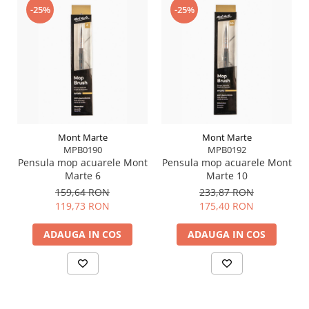
Ideal pentru acuarele, tempera sau alte medii
-25%
-25%
umede
Pagini rezistente, fără deformări sau
pătrunderea culorii
Recomandat pentru artiști, studenți și pasionați
de pictură
Recomandări de utilizare
Mont Marte
Mont Marte
Udă
hârtia uniform pentru degradeuri și
MPB0190
MPB0192
amestecuri line
Pensula mop acuarele Mont
Pensula mop acuarele Mont
Aplică
straturi subțiri de pigment pentru
Marte 6
Marte 10
controlul culorii
159,64 RON
233,87 RON
119,73 RON
175,40 RON
Depozitează
blocul într-un loc uscat și ferit de
lumină directă
ADAUGA IN COS
ADAUGA IN COS