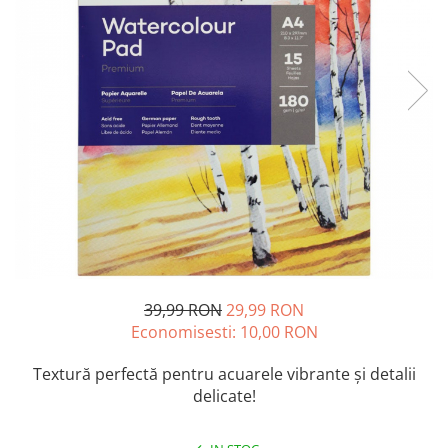
Accesorii pictură
Manechin desen
Cuțite pictură
Accesorii grafică
Palete și pahare pentru pictură
Pensule
Pensule burete
Pensule pentru acrilice
Pensule pentru acuarelă
Pensule pentru ulei
Pensule speciale
Trafalete
Suporturi pictură
Caiete pictură
39,99 RON
29,99 RON
Carton pânzat
Economisesti:
10,00
RON
Pânză
Textură perfectă pentru acuarele vibrante și detalii
Șevalete
delicate!