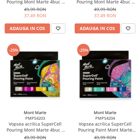
Pouring Mont Marte 4buc x
Pouring Mont Marte 4buc x
60ml - Galaxy
60ml - Night Sky
49,99 RON
49,99 RON
37,49 RON
37,49 RON
ADAUGA IN COS
ADAUGA IN COS
-25%
-25%
Mont Marte
Mont Marte
PMPS4203
PMPS4204
Vopsea acrilica SuperCell
Vopsea acrilica SuperCell
Pouring Mont Marte 4buc x
Pouring Paint Mont Marte
60ml - Coral Reef
4buc x60ml - Tropical Ocean
49,99 RON
49,99 RON