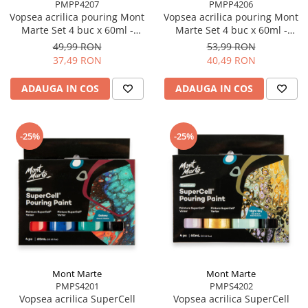
PMPP4207
PMPP4206
Vopsea acrilica pouring Mont
Vopsea acrilica pouring Mont
Marte Set 4 buc x 60ml -
Marte Set 4 buc x 60ml -
Aurora
Celestial
49,99 RON
53,99 RON
37,49 RON
40,49 RON
ADAUGA IN COS
ADAUGA IN COS
-25%
-25%
Mont Marte
Mont Marte
PMPS4201
PMPS4202
Vopsea acrilica SuperCell
Vopsea acrilica SuperCell