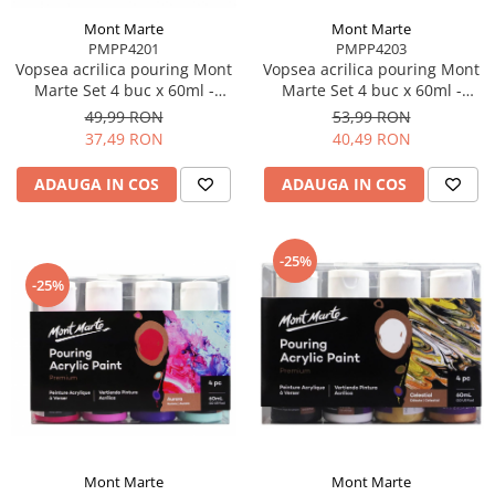
Mont Marte
Mont Marte
PMPP4201
PMPP4203
Vopsea acrilica pouring Mont
Vopsea acrilica pouring Mont
Marte Set 4 buc x 60ml -
Marte Set 4 buc x 60ml -
Symphony
Cosmic
49,99 RON
53,99 RON
37,49 RON
40,49 RON
ADAUGA IN COS
ADAUGA IN COS
-25%
-25%
Mont Marte
Mont Marte