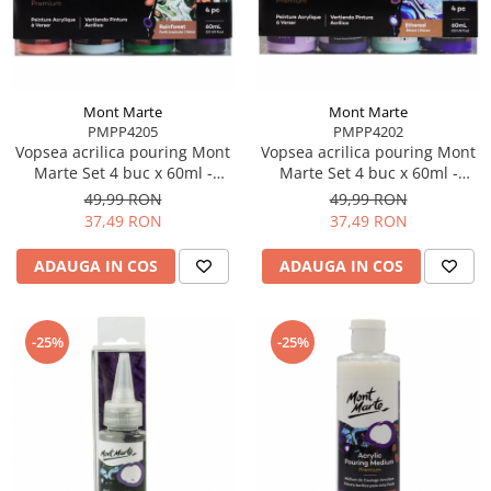
Accesorii pictură
Manechin desen
Cuțite pictură
Accesorii grafică
Palete și pahare pentru pictură
Pensule
Mont Marte
Mont Marte
Pensule burete
PMPP4205
PMPP4202
Vopsea acrilica pouring Mont
Vopsea acrilica pouring Mont
Pensule pentru acrilice
Marte Set 4 buc x 60ml -
Marte Set 4 buc x 60ml -
Pensule pentru acuarelă
Rainforest
Ethereal
49,99 RON
49,99 RON
Pensule pentru ulei
37,49 RON
37,49 RON
Pensule speciale
ADAUGA IN COS
ADAUGA IN COS
Trafalete
Suporturi pictură
Caiete pictură
-25%
-25%
Carton pânzat
Pânză
Șevalete