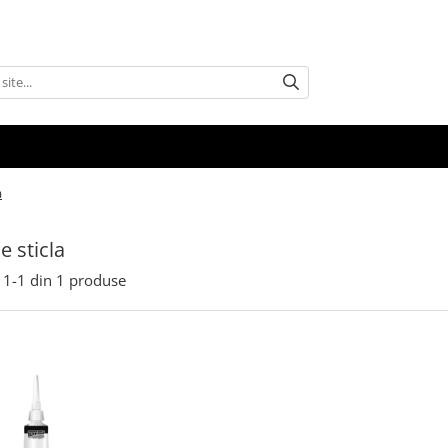
a
e sticla
1-
1
din
1
produse