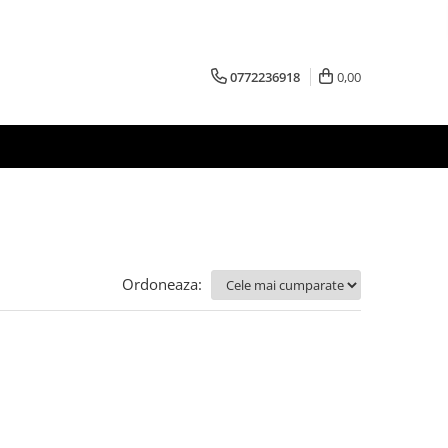
0772236918
0,00
Ordoneaza: