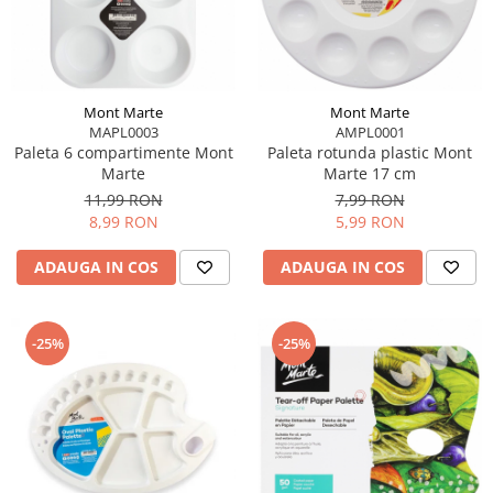
Accesorii pictură
Manechin desen
Cuțite pictură
Accesorii grafică
Palete și pahare pentru pictură
Pensule
Mont Marte
Mont Marte
Pensule burete
MAPL0003
AMPL0001
Paleta 6 compartimente Mont
Paleta rotunda plastic Mont
Pensule pentru acrilice
Marte
Marte 17 cm
Pensule pentru acuarelă
11,99 RON
7,99 RON
Pensule pentru ulei
8,99 RON
5,99 RON
Pensule speciale
ADAUGA IN COS
ADAUGA IN COS
Trafalete
Suporturi pictură
Caiete pictură
-25%
-25%
Carton pânzat
Pânză
Șevalete