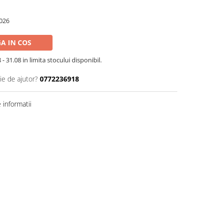
026
A IN COS
- 31.08 in limita stocului disponibil.
ie de ajutor?
0772236918
informatii