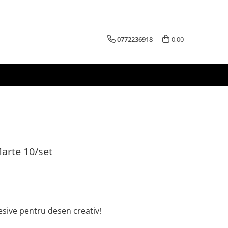
0772236918
0,00
arte 10/set
resive pentru desen creativ!