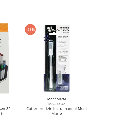
-25%
-25%
Mont Marte
MACR0042
sen 82
Cutter precizie lucru manual Mont
Radiera el
rte
Marte
4