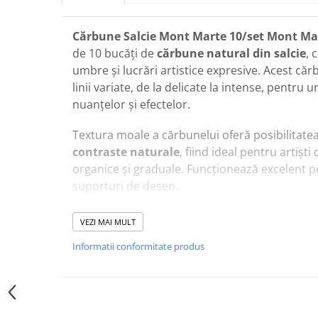
Cărbune Salcie Mont Marte 10/set Mont Ma
de 10 bucăți de
cărbune natural din salcie
, 
umbre și lucrări artistice expresive. Acest că
linii variate, de la delicate la intense, pentru
nuanțelor și efectelor.
Textura moale a cărbunelui oferă posibilitate
contraste naturale
, fiind ideal pentru artișt
organice și graduale. Funcționează excelent pe
suporturi de desen.
Setul permite realizarea de
umbre subtile, to
VEZI MAI MULT
fine
, oferind libertate artistică completă în fie
Informatii conformitate produs
Recomandat pentru artiști, studenți la arte și
doresc să obțină
efecte naturale și expresiv