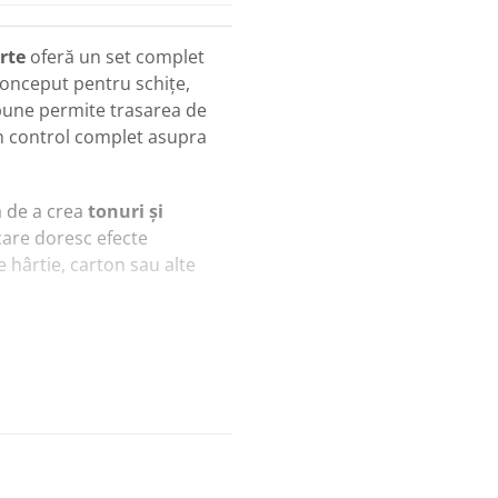
rte
oferă un set complet
conceput pentru schițe,
rbune permite trasarea de
 un control complet asupra
a de a crea
tonuri și
i care doresc efecte
 hârtie, carton sau alte
nuri profunde și detalii
care lucrare.
 pasionați de desen care
e
în proiectele lor.