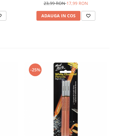
23,99 RON
17,99 RON
ADAUGA IN COS
AD
-25%
-25%