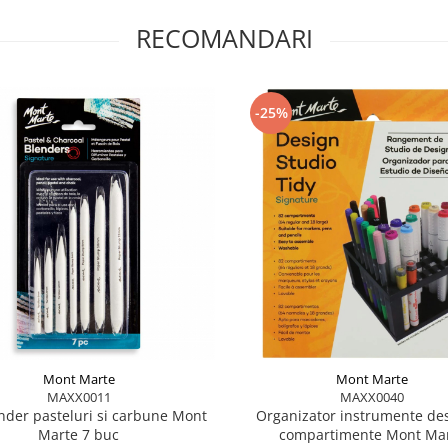
RECOMANDARI
și umbre
ecte naturale
artistice
turi de desen
-25%
 și proiecte creative
atea liniei
u alte materiale pentru
 protejat de umezeală
Mont Marte
Mont Marte
MAXX0011
MAXX0040
nder pasteluri si carbune Mont
Organizator instrumente de
Marte 7 buc
compartimente Mont Ma