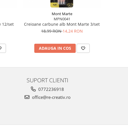
Mont Marte
MPN0041
 12/set
Creioane carbune alb Mont Marte 3/set
Creioan
18,99 RON
14,24 RON
2
ADAUGA IN COS
AD
SUPORT CLIENTI
0772236918
office@re-creativ.ro