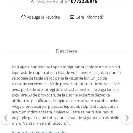
Ai nevoie de ajutor?
0772236918
Adauga la Favorite
Cere informatii
Descriere
Poti ajuta iepuriasii sa topaie in siguranta? Foloseste-te de alti
iepurasi, de ciupercute si chiar de vulpi pentru a ajuta iepurasii
sa topaie pe tabla de joc pana la vizuinile lor. Un joc de
calatorie excelent, cu 60 de provocari, intr-o cutie de voiaj. Vei
avea parte de ore intregi de distractie pentru intreaga familie.
Jocul are 60 de provocari, de la usor la expert si dezvolta
abilitati de planificare, de logica si de rezolvare a problemelor.
Alege o provocare si plaseaza iepurasii, vulpile si ciupercutele
asa cum indica aceasta. Obiectivul este sa muti iepurasii si
vulpitele pana cand toti iepurasii sunt in siguranta in vizuinile
maro. Varsta: 7-99 ani; Jucatori: 1.
Informatii conformitate produs