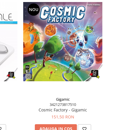
NOU
NOU
Gigamic
3421273817510
Cosmic Factory - Gigamic
1,
151,50 RON
ADAUGA IN COS
AD