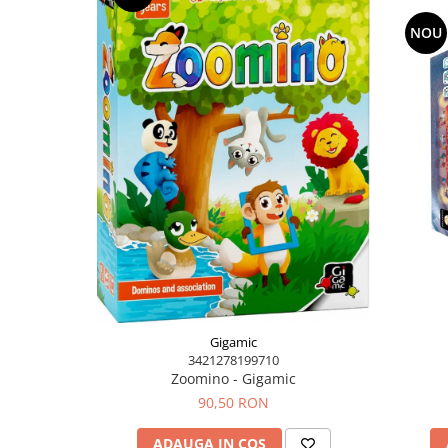
Texturi variate – moi, dure, striate sau net
exploratori
NOU
Culori vibrante – pentru recunoașterea și a
Dezvoltare timpurie – coordonare mână–ochi,
și imaginație
Gigamic
3421278199710
Zoomino - Gigamic
90,50 RON
ADAUGA IN COS