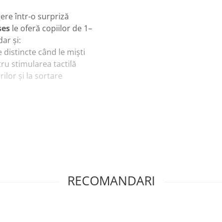
ere într-o surpriză
ses
le oferă copiilor de 1–
ar și:
e distincte când le miști
ntru stimularea tactilă
ilor și la sortare
te” altfel
le SmartMax, fabricate din
RECOMANDARI
icuri jucăușe