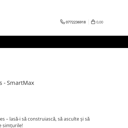
0772236918
0,00
s - SmartMax
– lasǎ-i sǎ construiascǎ, sǎ asculte şi sǎ
 simțurile!