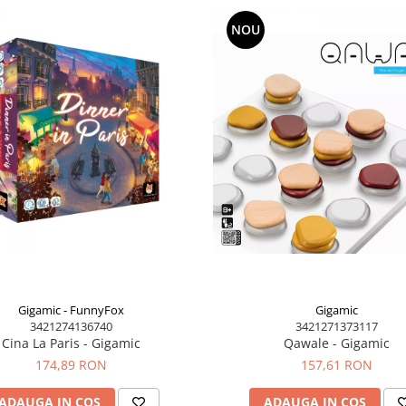
ede, perfecte pentru micii
NOU
socierea vizuală
 simț tactil, auz, logică
Gigamic - FunnyFox
Gigamic
3421274136740
3421271373117
Cina La Paris - Gigamic
Qawale - Gigamic
174,89 RON
157,61 RON
ADAUGA IN COS
ADAUGA IN COS