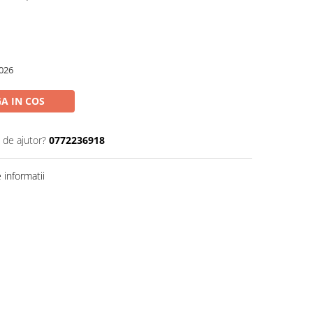
026
A IN COS
 de ajutor?
0772236918
informatii