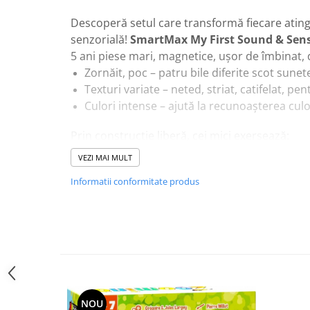
Descoperă setul care transformă fiecare ating
senzorială!
SmartMax My First Sound & Sen
5 ani piese mari, magnetice, ușor de îmbinat, d
Zornăit, poc – patru bile diferite scot sunet
Texturi variate – neted, striat, catifelat, pe
Culori intense – ajută la recunoașterea culor
Prin construcție liberă, cei mici exersează:
Coordonarea mână–ochi
VEZI MAI MULT
Gândirea logică și spațială
Informatii conformitate produs
Discriminarea auditivă – fiecare bilă „vorbeș
Creativitatea și jocul de rol
Piesele sunt 100% compatibile cu toate seturi
materiale sigure și durabile.
Ce aduce acest set special:
Explorarea sunetelor – clopoței, zornăit, cl
NOU