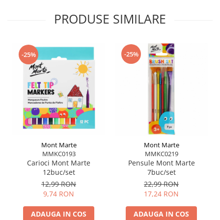
PRODUSE SIMILARE
-25%
-25%
Mont Marte
Mont Marte
MMKC0193
MMKC0219
Carioci Mont Marte
Pensule Mont Marte
12buc/set
7buc/set
12,99 RON
22,99 RON
9,74 RON
17,24 RON
ADAUGA IN COS
ADAUGA IN COS