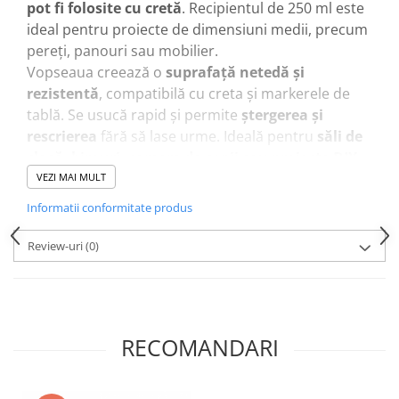
pot fi folosite cu cretă
. Recipientul de 250 ml este
ideal pentru proiecte de dimensiuni medii, precum
pereți, panouri sau mobilier.
Vopseaua creează o
suprafață netedă și
rezistentă
, compatibilă cu creta și markerele de
tablă. Se usucă rapid și permite
ștergerea și
rescrierea
fără să lase urme. Ideală pentru
săli de
clasă, birouri, camere de copii sau proiecte DIY
.
Recomandată pentru artiști, profesori, părinți sau
VEZI MAI MULT
pasionați de bricolaj care doresc
un spațiu
Informatii conformitate produs
interactiv și personalizabil
.
Perfectă pentru pereți, panouri, mobilier sau orice
Review-uri
(0)
suprafață plană care poate fi transformată într-o
tablă creativă.
Caracteristici principale
RECOMANDARI
Recipient de
250 ml vopsea pentru tablă