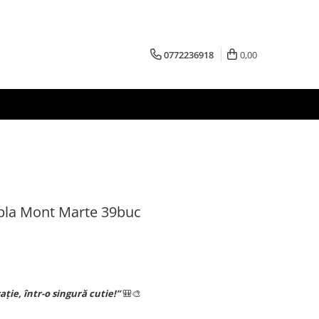
0772236918
0,00
abla Mont Marte 39buc
ție, într-o singură cutie!”
🎒🎨