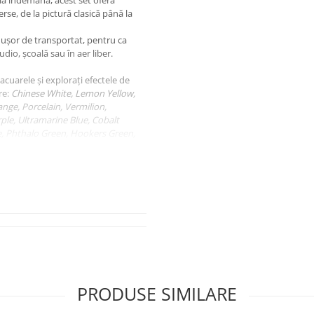
rse, de la pictură clasică până la
e ușor de transportat, pentru ca
dio, școală sau în aer liber.
acuarele și explorați efectele de
re:
Chinese White, Lemon Yellow,
e, Porcelain, Vermilion,
le, Ultramarine Blue, Cobalt
se, Phthalo Green, Hookers Green,
Ochre, Burnt Sienna, Burnt
digo, Lamp Black, Ivory Black.
PRODUSE SIMILARE