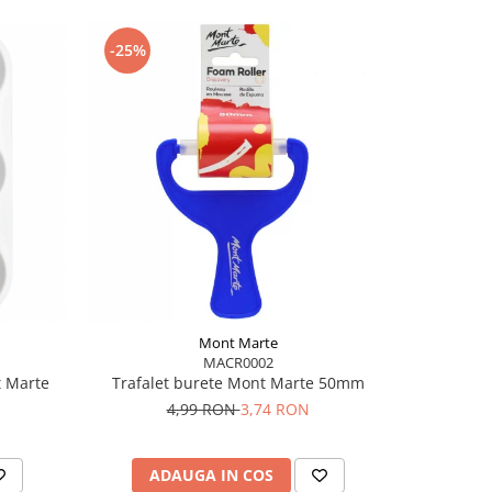
-25%
-25%
Mont Marte
MACR0002
t Marte
Trafalet burete Mont Marte 50mm
Paleta ro
4,99 RON
3,74 RON
ADAUGA IN COS
AD