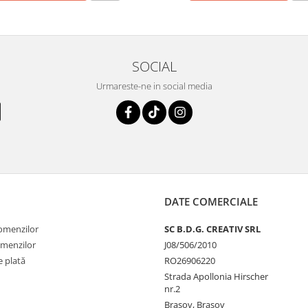
SOCIAL
Urmareste-ne in social media
DATE COMERCIALE
comenzilor
SC B.D.G. CREATIV SRL
omenzilor
J08/506/2010
 plată
RO26906220
Strada Apollonia Hirscher
nr.2
Brasov, Brasov