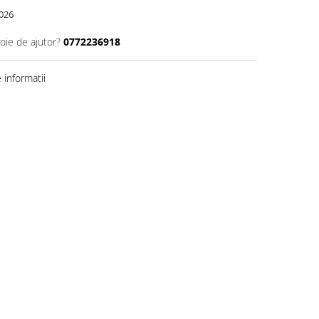
026
oie de ajutor?
0772236918
informatii