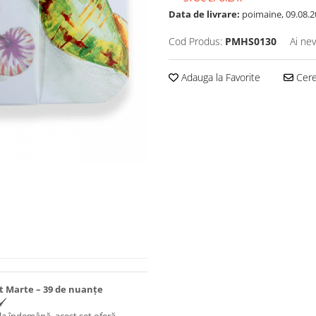
Data de livrare:
poimaine, 09.08.2
Cod Produs:
PMHS0130
Ai nev
Adauga la Favorite
Cere 
t Marte – 39 de nuanțe
️
 la îndemână, acest set oferă