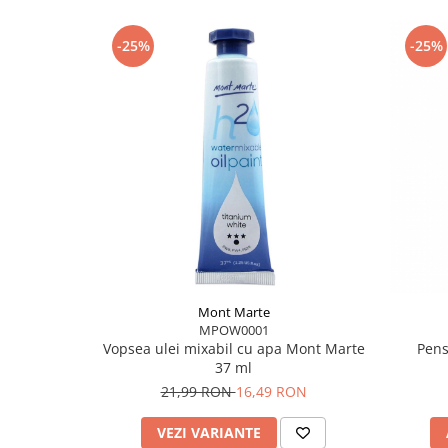
-25%
-25%
Mont Marte
MPOW0001
Vopsea ulei mixabil cu apa Mont Marte
Pens
37 ml
21,99 RON
16,49 RON
VEZI VARIANTE