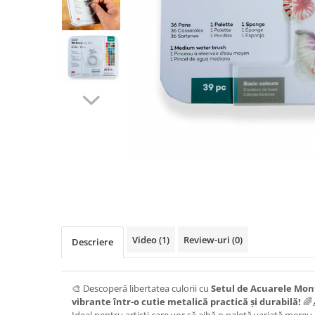
Accesorii pictură
Manechin desen
Cuțite pictură
Accesorii grafică
Palete și pahare pentru pictură
Pensule
Pensule burete
Pensule pentru acrilice
Pensule pentru acuarelă
Pensule pentru ulei
Pensule speciale
Trafalete
Distribuie
Suporturi pictură
pe
Facebook
Caiete pictură
Carton pânzat
Video
(1)
Review-uri
(0)
Descriere
Pânză
Șevalete
🎨 Descoperă libertatea culorii cu
Setul de Acuarele Mon
vibrante într-o cutie metalică practică și durabilă!
🌈
Ideal pentru artiști care vor să aibă o paletă variată mereu