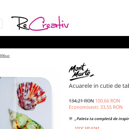
 39buc
Acuarele in cutie de t
134,21 RON
100,66 RON
Economisesti:
33,55
RON
💬
„Paleta ta completă de inspira
STOC EPUIZAT