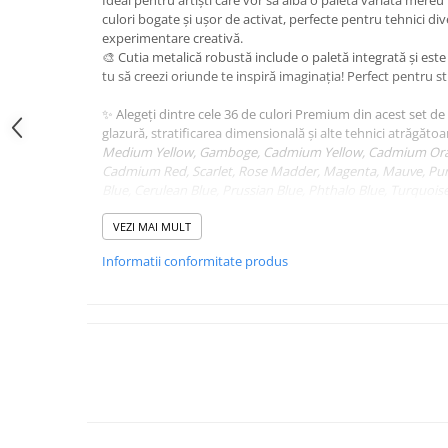
culori bogate și ușor de activat, perfecte pentru tehnici dive
experimentare creativă.
🎨 Cutia metalică robustă include o paletă integrată și est
tu să creezi oriunde te inspiră imaginația! Perfect pentru stu
✨ Alegeți dintre cele 36 de culori Premium din acest set de 
glazură, stratificarea dimensională și alte tehnici atrăgătoa
Medium Yellow, Gamboge, Cadmium Yellow, Cadmium Orang
Cadmium Red, Scarlet, Rose Madder, Magenta, Mauve, Purp
Blue, Cerulean Blue, Prussian Blue, Phthalo Blue, Turquoi
Hookers Green Dark, Viridian, Emerald, Sap Green, Yellow 
Umber, Raw Umber, Van Dyke Brown, Sepia, Paynes Grey, In
VEZI MAI MULT
Informatii conformitate produs