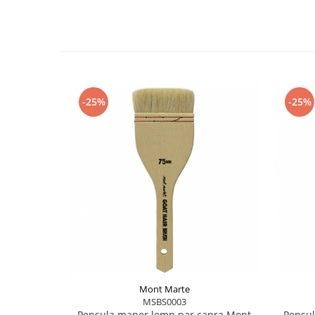
-25%
-25%
Mont Marte
MSBS0003
Pensula maner lemn par capra Mont
Pensul