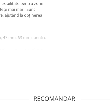
flexibilitate pentru zone
afețe mai mari. Sunt
ive, ajutând la obținerea
mm, 47 mm, 63 mm), pentru
so)
– acoperire uniformă
ului, lemnului și altor
i subțiri sau multiple
esiuni mai lungi
suprafață mai fină
RECOMANDARI
nte de aplicarea