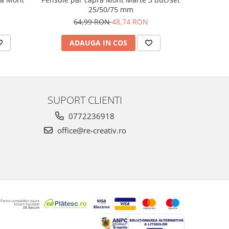
25/50/75 mm
5
64,99 RON
48,74 RON
ADAUGA IN COS
AD
SUPORT CLIENTI
0772236918
office@re-creativ.ro