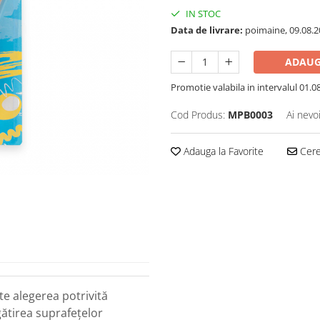
IN STOC
Data de livrare:
poimaine, 09.08.2
ADAUG
Promotie valabila in intervalul 01.08 
Cod Produs:
MPB0003
Ai nevo
Adauga la Favorite
Cere 
e alegerea potrivită
gătirea suprafețelor