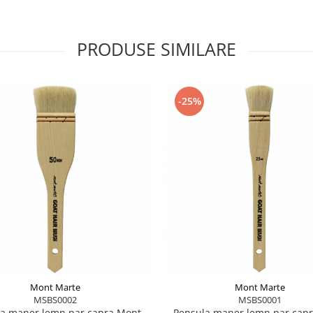
PRODUSE SIMILARE
-25%
Mont Marte
Mont Marte
MSBS0002
MSBS0001
a maner lemn par capra Mont
Pensula maner lemn par cap