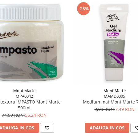
apă caldă și săpun
-25%
ii, 4 pentru suprafețe
ea grundului pe orice
te-alb-pt-acrilice-tub-
Mont Marte
Mont Marte
MPA0042
MAMD0005
 textura IMPASTO Mont Marte
Medium mat Mont Marte 
500ml
9,99 RON
7,49 RON
74,99 RON
56,24 RON
ADAUGA IN COS
ADAUGA IN COS