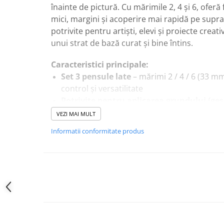
înainte de pictură. Cu mărimile 2, 4 și 6, oferă 
mici, margini și acoperire mai rapidă pe supr
potrivite pentru artiști, elevi și proiecte creat
unui strat de bază curat și bine întins.
Caracteristici principale:
Set 3 pensule late
– mărimi 2 / 4 / 6 (33 
control și versatilitate
Potrivite pentru aplicarea grundului (ges
și netedă
VEZI MAI MULT
Potrivite pentru
pregătirea pânzei, carton
Informatii conformitate produs
suporturi
Aplicare controlată
– ideale pentru stratur
Mâner confortabil
– ușor de folosit și în s
Recomandări de utilizare:
Aplică grundul în straturi subțiri pentru o 
Lasă fiecare strat să se usuce complet înai
următorului