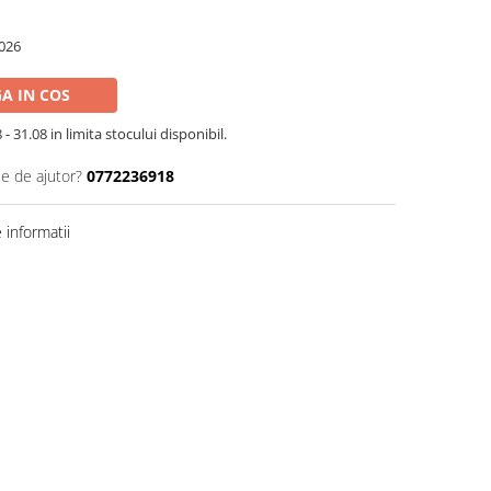
026
A IN COS
- 31.08 in limita stocului disponibil.
ie de ajutor?
0772236918
informatii