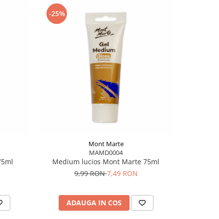
-25%
-25%
Mont Marte
MAMD0004
75ml
Medium lucios Mont Marte 75ml
Sevalet
2
9,99 RON
7,49 RON
5
ADAUGA IN COS
AD