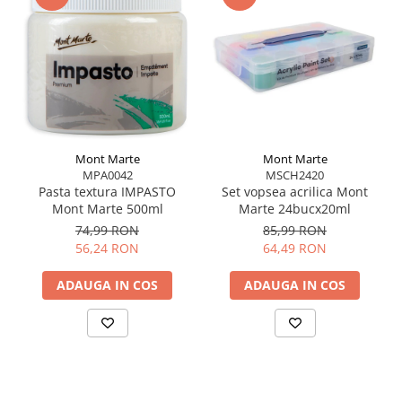
Aplică vopseaua direct pe suport sau pe lamă.
Întinde și modelează culoarea prin mișcări largi
și uniforme.
Curăță imediat după utilizare și usucă bine lama
pentru a preveni deteriorarea.
Mont Marte
Mont Marte
MPA0042
MSCH2420
Pasta textura IMPASTO
Set vopsea acrilica Mont
Mont Marte 500ml
Marte 24bucx20ml
74,99 RON
85,99 RON
56,24 RON
64,49 RON
ADAUGA IN COS
ADAUGA IN COS