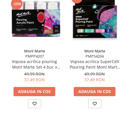
ferme sau largi, în funcție de efectul dorit.
-25%
Curăță imediat după utilizare și usucă bine lama
pentru a preveni deteriorarea.
Mont Marte
Mont Marte
PMPP4207
PMPS4204
Vopsea acrilica pouring
Vopsea acrilica SuperCell
Mont Marte Set 4 buc x
Pouring Paint Mont Marte
60ml - Aurora
4buc x60ml - Tropical
49,99 RON
49,99 RON
Ocean
37,49 RON
37,49 RON
ADAUGA IN COS
ADAUGA IN COS