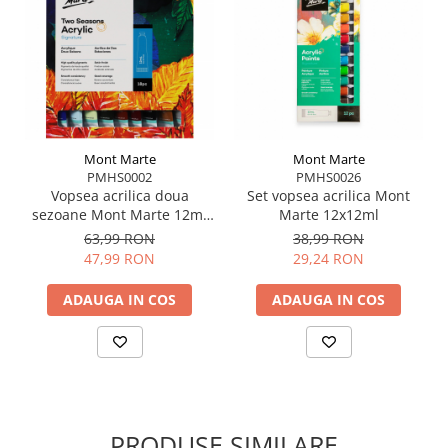
Tehnici de scraping, blending și layering
Potrivite pentru proiecte artistice diverse, de la
studiu la lucrări finale
Pot fi utilizate împreună cu seturi de vopsea
acrilică pentru rezultate variate și control asupra
consistenței și texturii culorii:
Mont Marte
Mont Marte
https://www.re-creativ.ro/pictura-grafica/pmhs0026-set-vopsea-
PMHS0002
PMHS0026
Vopsea acrilica doua
Set vopsea acrilica Mont
acrilica-mont-marte-12x12ml.html
sezoane Mont Marte 12ml
Marte 12x12ml
18buc/set
63,99 RON
38,99 RON
47,99 RON
29,24 RON
ADAUGA IN COS
ADAUGA IN COS
PRODUSE SIMILARE