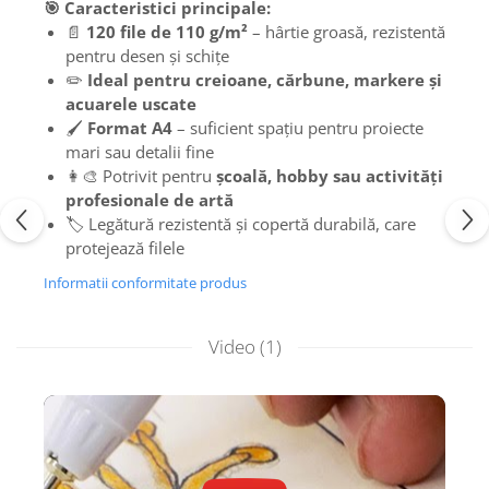
🎯 Caracteristici principale:
📄
120 file de 110 g/m²
– hârtie groasă, rezistentă
pentru desen și schițe
✏️
Ideal pentru creioane, cărbune, markere și
acuarele uscate
🖌️
Format A4
– suficient spațiu pentru proiecte
mari sau detalii fine
👩‍🎨 Potrivit pentru
școală, hobby sau activități
profesionale de artă
🏷️ Legătură rezistentă și copertă durabilă, care
protejează filele
Informatii conformitate produs
Video
(1)