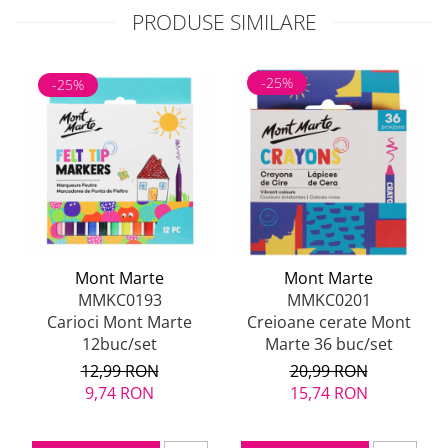
PRODUSE SIMILARE
-25%
-25%
Mont Marte
Mont Marte
MMKC0193
MMKC0201
Carioci Mont Marte
Creioane cerate Mont
12buc/set
Marte 36 buc/set
12,99 RON
20,99 RON
9,74 RON
15,74 RON