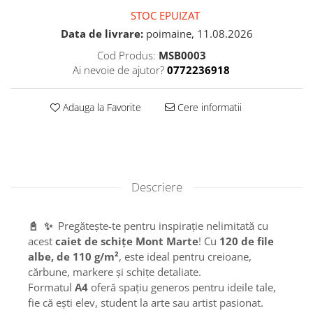
STOC EPUIZAT
Data de livrare:
poimaine, 11.08.2026
Cod Produs:
MSB0003
Ai nevoie de ajutor?
0772236918
Adauga la Favorite
Cere informatii
Descriere
📓
✨
Pregătește-te pentru inspirație nelimitată cu
acest
caiet de schițe Mont Marte
! Cu
120 de file
albe, de 110 g/m²
, este ideal pentru creioane,
cărbune, markere și schițe detaliate.
Formatul
A4
oferă spațiu generos pentru ideile tale,
fie că ești elev, student la arte sau artist pasionat.