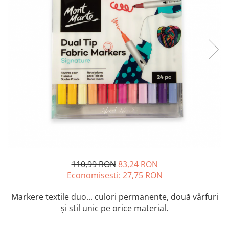
Accesorii pictură
Manechin desen
Cuțite pictură
Accesorii grafică
Palete și pahare pentru pictură
Pensule
Pensule burete
Pensule pentru acrilice
Pensule pentru acuarelă
Pensule pentru ulei
Pensule speciale
Trafalete
Suporturi pictură
Caiete pictură
110,99 RON
83,24 RON
Carton pânzat
Economisesti:
27,75
RON
Pânză
Șevalete
Markere textile duo... culori permanente, două vârfuri
și stil unic pe orice material.