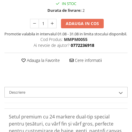
IN STOC
Durata de livrare:
2
ADAUGA IN COS
Promotie valabila in intervalul 01.08 - 31.08 in limita stocului disponibil.
Cod Produs:
MMPM0055
Ai nevoie de ajutor?
0772236918
Adauga la Favorite
Cere informatii
Descriere
Setul premium cu 24 markere dual-tip special
pentru țesături, cu vârf fin și vârf gros, perfecte
pentru customizare de haine, genți, pantofi canvas,