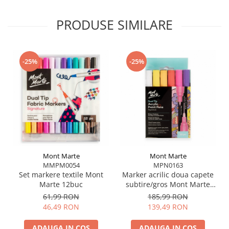
PRODUSE SIMILARE
-25%
-25%
Mont Marte
Mont Marte
MMPM0054
MPN0163
Set markere textile Mont
Marker acrilic doua capete
Marte 12buc
subtire/gros Mont Marte
12buc
61,99 RON
185,99 RON
46,49 RON
139,49 RON
ADAUGA IN COS
ADAUGA IN COS