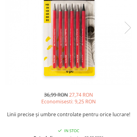
Accesorii pictură
Manechin desen
Cuțite pictură
Accesorii grafică
Palete și pahare pentru pictură
Pensule
Pensule burete
Pensule pentru acrilice
Pensule pentru acuarelă
Pensule pentru ulei
Pensule speciale
Trafalete
Suporturi pictură
Caiete pictură
36,99 RON
27,74 RON
Carton pânzat
Economisesti:
9,25
RON
Pânză
Linii precise și umbre controlate pentru orice lucrare!
Șevalete
IN STOC