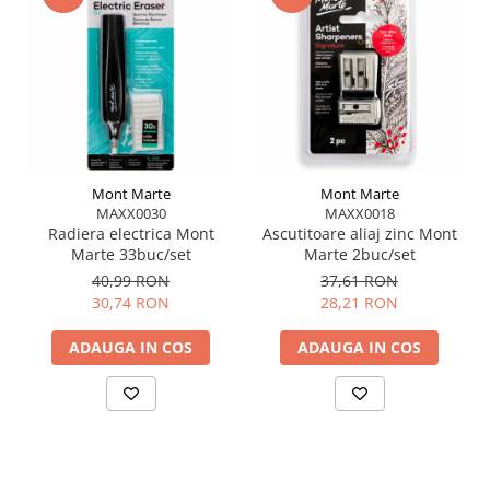
umbrire
Potrivit pentru hârtie, carton și alte suporturi de
desen
Recomandat pentru artiști, studenți și pasionați
de desen
Recomandări de utilizare
Mont Marte
Mont Marte
MAXX0030
MAXX0018
Ascute creioanele cu grijă pentru a menține
Radiera electrica Mont
Ascutitoare aliaj zinc Mont
precizia
Marte 33buc/set
Marte 2buc/set
Combină diferitele grade de grafit pentru efecte
40,99 RON
37,61 RON
complexe
30,74 RON
28,21 RON
Depozitează creioanele într-un loc uscat și
ADAUGA IN COS
ADAUGA IN COS
protejat de umezeală