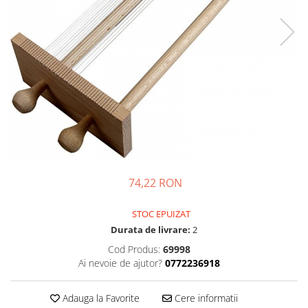
Accesorii pictură
Manechin desen
Cuțite pictură
Accesorii grafică
Palete și pahare pentru pictură
Pensule
Pensule burete
Pensule pentru acrilice
Pensule pentru acuarelă
Pensule pentru ulei
Pensule speciale
Trafalete
74,22 RON
Suporturi pictură
Caiete pictură
STOC EPUIZAT
Carton pânzat
Durata de livrare:
2
Pânză
Cod Produs:
69998
Șevalete
Ai nevoie de ajutor?
0772236918
Adauga la Favorite
Cere informatii