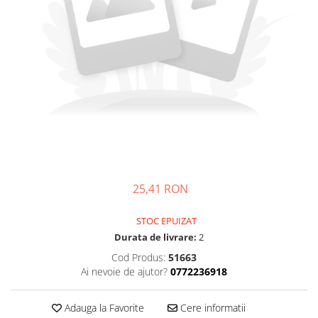
Accesorii pictură
Manechin desen
Cuțite pictură
Accesorii grafică
Palete și pahare pentru pictură
Pensule
Pensule burete
Pensule pentru acrilice
Pensule pentru acuarelă
Pensule pentru ulei
Pensule speciale
Trafalete
25,41 RON
Suporturi pictură
Caiete pictură
STOC EPUIZAT
Carton pânzat
Durata de livrare:
2
Pânză
Cod Produs:
51663
Șevalete
Ai nevoie de ajutor?
0772236918
Adauga la Favorite
Cere informatii