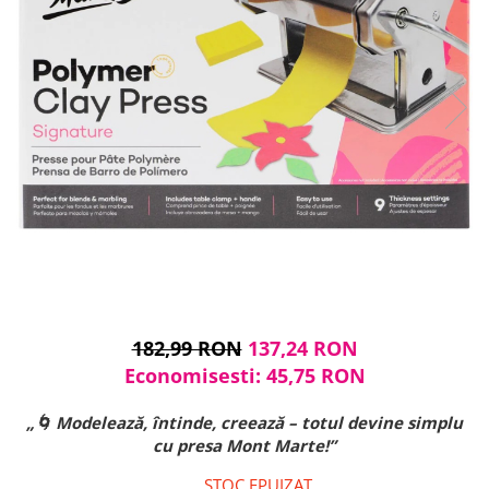
Cuțite pictură
Accesorii grafică
Palete și pahare pentru pictură
Pensule
Pensule burete
Pensule pentru acrilice
Pensule pentru acuarelă
Pensule pentru ulei
Pensule speciale
Trafalete
Suporturi pictură
Caiete pictură
Carton pânzat
Pânză
182,99 RON
137,24 RON
Șevalete
Economisesti:
45,75
RON
„🌀 Modelează, întinde, creează – totul devine simplu
cu presa Mont Marte!”
STOC EPUIZAT