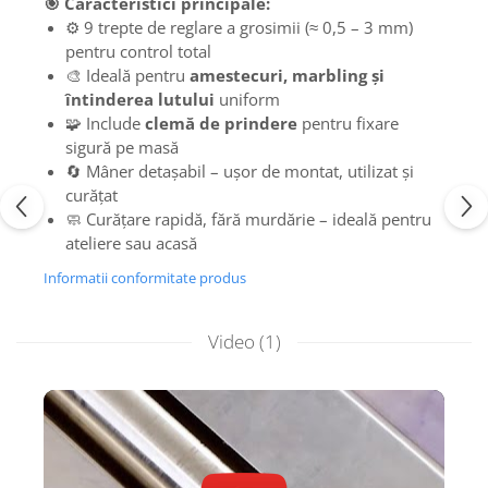
🎯 Caracteristici principale:
⚙️ 9 trepte de reglare a grosimii (≈ 0,5 – 3 mm)
pentru control total
🎨 Ideală pentru
amestecuri, marbling și
întinderea lutului
uniform
🧩 Include
clemă de prindere
pentru fixare
sigură pe masă
🔄 Mâner detașabil – ușor de montat, utilizat și
curățat
🧼 Curățare rapidă, fără murdărie – ideală pentru
ateliere sau acasă
Informatii conformitate produs
Video
(1)