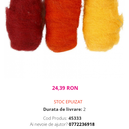
Cuțite pictură
Accesorii grafică
Palete și pahare pentru pictură
Pensule
Pensule burete
Pensule pentru acrilice
Pensule pentru acuarelă
Pensule pentru ulei
Pensule speciale
Trafalete
Suporturi pictură
Caiete pictură
Carton pânzat
24,39 RON
Pânză
Șevalete
STOC EPUIZAT
Durata de livrare:
2
Cod Produs:
45333
Ai nevoie de ajutor?
0772236918