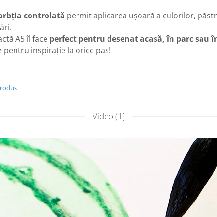
orbția controlată
permit aplicarea ușoară a culorilor, păstr
rări.
tă A5 îl face
perfect pentru desenat acasă, în parc sau în
pentru inspirație la orice pas!
produs
Video
(1)