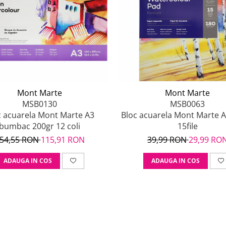
Mont Marte
Mont Marte
MSB0130
MSB0063
c acuarela Mont Marte A3
Bloc acuarela Mont Marte A
bumbac 200gr 12 coli
15file
54,55 RON
115,91 RON
39,99 RON
29,99 RO
ADAUGA IN COS
ADAUGA IN COS