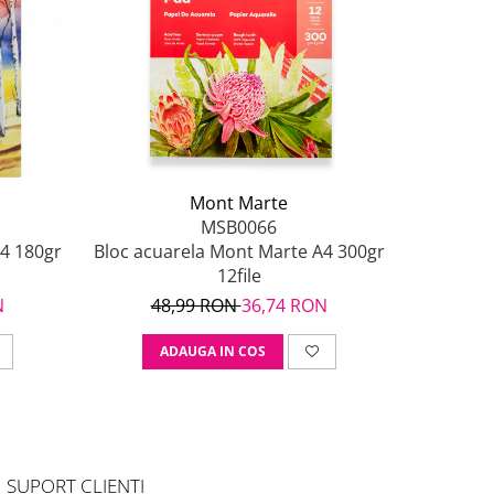
Mont Marte
MSB0066
4 180gr
Bloc acuarela Mont Marte A4 300gr
12file
N
48,99 RON
36,74 RON
ADAUGA IN COS
SUPORT CLIENTI