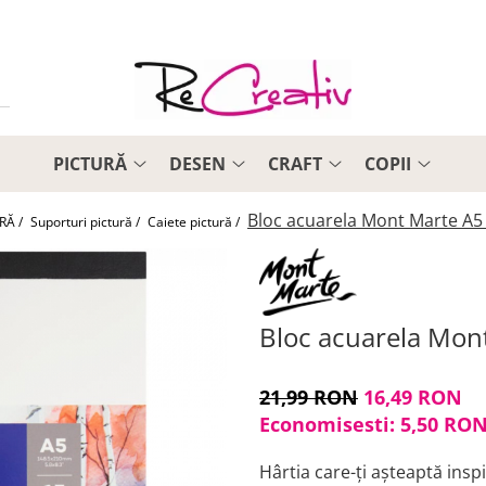
PICTURĂ
DESEN
CRAFT
COPII
Bloc acuarela Mont Marte A5 
RĂ /
Suporturi pictură /
Caiete pictură /
Bloc acuarela Mont
21,99 RON
16,49 RON
Economisesti:
5,50
RO
Hârtia care-ți așteaptă inspi