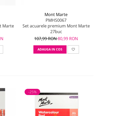
Mont Marte
PMHS0067
t Marte
Set acuarele premium Mont Marte
Acuarele
27buc
ON
107,99 RON
80,99 RON
50
ADAUGA IN COS
A
-25%