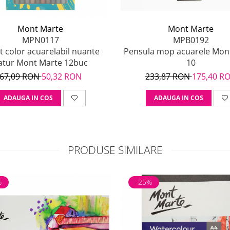
Mont Marte
Mont Marte
MPN0117
MPB0192
it color acuarelabil nuante
Pensula mop acuarele Mon
atur Mont Marte 12buc
10
67,09 RON
50,32 RON
233,87 RON
175,40 R
ADAUGA IN COS
ADAUGA IN COS
PRODUSE SIMILARE
%
-25%