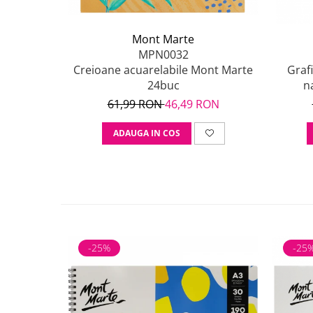
Mont Marte
MPN0032
Creioane acuarelabile Mont Marte
Graf
24buc
n
61,99 RON
46,49 RON
ADAUGA IN COS
-25%
-25