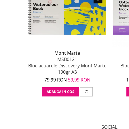
Mont Marte
MSB0121
Bloc acuarele Discovery Mont Marte
Blo
190gr A3
79,99 RON
59,99 RON
1
ADAUGA IN COS
SOCIAL