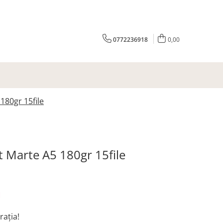
0772236918
0,00
180gr 15file
 Marte A5 180gr 15file
N
rația!