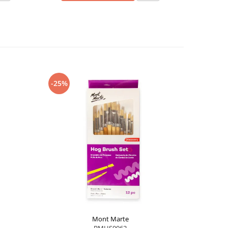
-25%
-25%
Mont Marte
BMHS0062