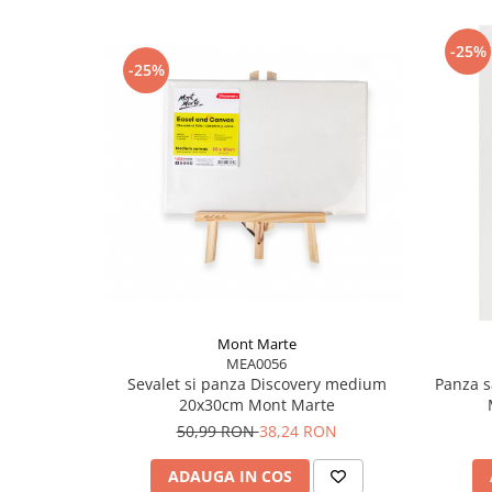
Utilizare:
-25%
Recomandat pentru pictura cu acrilice, tehn
-25%
artă decorativă.
Acest set este potrivit atât pentru începători
avansați care caută un raport excelent calit
Mont Marte
MEA0056
Sevalet si panza Discovery medium
Panza s
20x30cm Mont Marte
50,99 RON
38,24 RON
ADAUGA IN COS