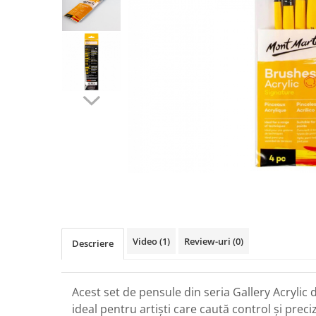
Accesorii pictură
Manechin desen
Cuțite pictură
Accesorii grafică
Palete și pahare pentru pictură
Pensule
Pensule burete
Pensule pentru acrilice
Pensule pentru acuarelă
Pensule pentru ulei
Pensule speciale
Trafalete
Distribuie
Suporturi pictură
pe
Facebook
Caiete pictură
Carton pânzat
Video
(1)
Review-uri
(0)
Descriere
Pânză
Șevalete
Acest set de pensule din seria Gallery Acrylic
ideal pentru artiști care caută control și preciz