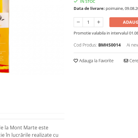
IN STOC
Data de livrare:
poimaine, 09.08.2
ADAUG
Promotie valabila in intervalul 01.08 
Cod Produs:
BMHS0014
Ai nev
Adauga la Favorite
Cere 
 de la Mont Marte este
ie în lucrările realizate cu