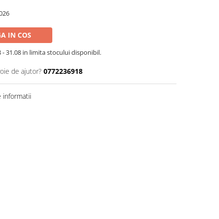
026
A IN COS
- 31.08 in limita stocului disponibil.
oie de ajutor?
0772236918
informatii