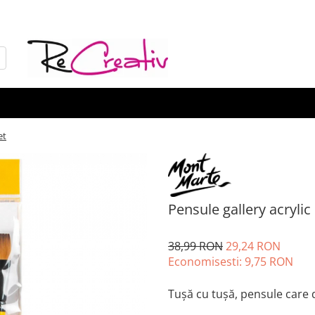
et
Pensule gallery acryli
38,99 RON
29,24 RON
Economisesti:
9,75
RON
Tușă cu tușă, pensule care d