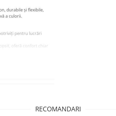
n, durabile și flexibile,
ă a culorii.
potriviți pentru lucrări
opsit, oferă confort chiar
 ferm perii și oferă un
e pentru contur, detaliu,
RECOMANDARI