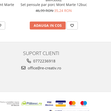
ont Marte
Set pensule par porc Mont Marte 12buc
Set pensu
46,99 RON
35,24 RON
5
ADAUGA IN COS
AD
SUPORT CLIENTI
0772236918
office@re-creativ.ro