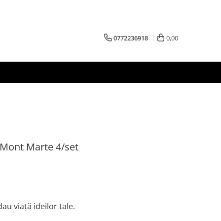
0772236918
0,00
c Mont Marte 4/set
au viață ideilor tale.