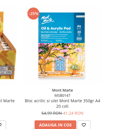
-25%
-25%
Mont Marte
MSB0147
t Marte
Bloc acrilic si ulei Mont Marte 350gr A4
Bloc acril
20 coli
54,99 RON
41,24 RON
1
ADAUGA IN COS
AD