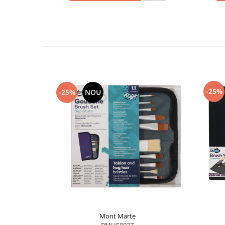
-25%
-25%
NOU
Mont Marte
BMHS0037