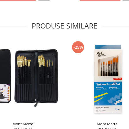
PRODUSE SIMILARE
-25%
Mont Marte
Mont Marte
BMSS0100
BMHS0061