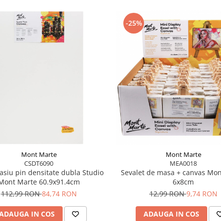
-25%
ici mixte sau lucrări de
, cât și pentru artiști
ate-preț.
Mont Marte
Mont Marte
CSDT6090
MEA0018
asiu pin densitate dubla Studio
Sevalet de masa + canvas Mon
Mont Marte 60.9x91.4cm
6x8cm
112,99 RON
84,74 RON
12,99 RON
9,74 RON
ADAUGA IN COS
ADAUGA IN COS