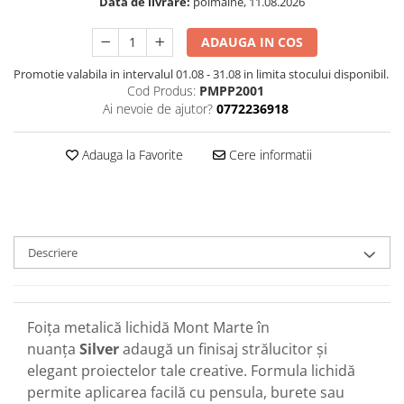
Data de livrare:
poimaine, 11.08.2026
ADAUGA IN COS
Promotie valabila in intervalul 01.08 - 31.08 in limita stocului disponibil.
Cod Produs:
PMPP2001
Ai nevoie de ajutor?
0772236918
Adauga la Favorite
Cere informatii
Descriere
Foița metalică lichidă Mont Marte în
nuanța
Silver
adaugă un finisaj strălucitor și
elegant proiectelor tale creative. Formula lichidă
permite aplicarea facilă cu pensula, burete sau