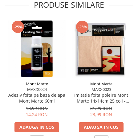
PRODUSE SIMILARE
-25%
-25%
Mont Marte
Mont Marte
MAXX0024
MAXX0023
Adeziv foita pe baza de apa
Imitatie foita poleire Mont
Mont Marte 60ml
Marte 14x14cm 25 coli -
Copper
18,99 RON
31,99 RON
14,24 RON
23,99 RON
ADAUGA IN COS
ADAUGA IN COS