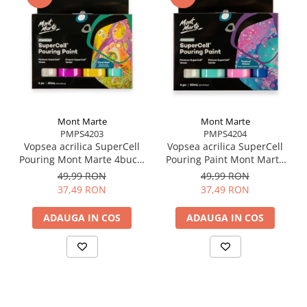
Agită înainte de folosire pentru uniformitate
Aplică pe suprafețe curate și uscate
Lasă să se usuce complet pentru un efect
metalic intens
Curăță pensulele imediat după utilizare cu apă și
săpun
Mont Marte
Mont Marte
PMPS4203
PMPS4204
Vopsea acrilica SuperCell
Vopsea acrilica SuperCell
Pouring Mont Marte 4buc x
Pouring Paint Mont Marte
60ml - Coral Reef
4buc x60ml - Tropical
49,99 RON
49,99 RON
Ocean
37,49 RON
37,49 RON
ADAUGA IN COS
ADAUGA IN COS