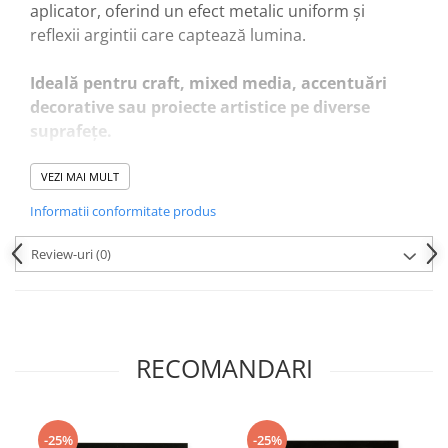
aplicator, oferind un efect metalic uniform și
reflexii argintii care captează lumina.
Ideală pentru craft, mixed media, accentuări
decorative sau proiecte artistice pe diverse
suprafețe.
Caracteristici principale:
VEZI MAI MULT
Finisaj metalic Silver
– reflexii argintii
Informatii conformitate produs
strălucitoare
Formulă lichidă
– aplicare ușoara și controlată
Review-uri
(0)
Cantitate: 20 ml
– format practic pentru
proiecte multiple
Compatibil cu:
hârtie, carton, pânză pregătită,
lemn și decorațiuni craft
RECOMANDARI
Efect special
– pune în valoare detalii pentru un
look premium
Mod de utilizare:
-25%
-25%