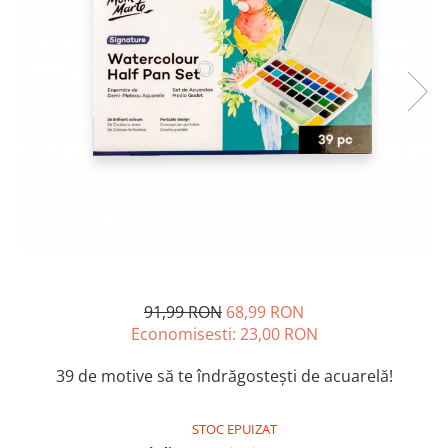
Accesorii pictură
Manechin desen
Cuțite pictură
Accesorii grafică
Palete și pahare pentru pictură
Pensule
Pensule burete
Pensule pentru acrilice
Pensule pentru acuarelă
Pensule pentru ulei
Pensule speciale
Trafalete
Suporturi pictură
Caiete pictură
91,99 RON
68,99 RON
Carton pânzat
Economisesti:
23,00
RON
Pânză
39 de motive să te îndrăgostești de acuarelă!
Șevalete
STOC EPUIZAT