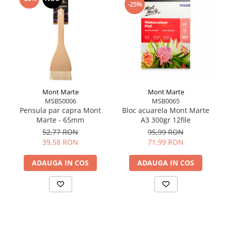
-25%
Green, Sap Green, Olive Green, Limonite, Burnt
Sienna, Red Oxide, Burnt Umber, Umber, Sepia,
Paynes Grey, Grey, Black.
Non toxice și pe bază de apă pentru curățare
ușoară
Mont Marte
Mont Marte
MSBS0006
MSB0065
Pensula par capra Mont
Bloc acuarela Mont Marte
Marte - 65mm
A3 300gr 12file
52,77 RON
95,99 RON
39,58 RON
71,99 RON
ADAUGA IN COS
ADAUGA IN COS