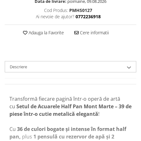
Data de livrare:
poimaine, 09.08.2026
Cod Produs:
PMHS0127
Ai nevoie de ajutor?
0772236918
Adauga la Favorite
Cere informatii
Descriere
Transformă fiecare pagină într-o operă de artă
cu
Setul de Acuarele Half Pan Mont Marte – 39 de
piese într-o cutie metalică elegantă
!
Cu
36 de culori bogate și intense în format half
pan,
plus
1 pensulă cu rezervor de apă și 2