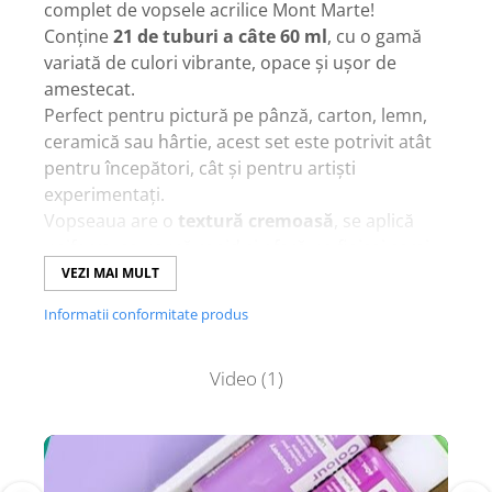
complet de vopsele acrilice Mont Marte!
Conține
21 de tuburi a câte 60 ml
, cu o gamă
variată de culori vibrante, opace și ușor de
amestecat.
Perfect pentru pictură pe pânză, carton, lemn,
ceramică sau hârtie, acest set este potrivit atât
pentru începători, cât și pentru artiști
experimentați.
Vopseaua are o
textură cremoasă
, se aplică
uniform, se usucă rapid și oferă un finisaj semi-
mat care rezistă în timp.
VEZI MAI MULT
Ideal pentru tehnici variate – de la detalii fine la
Informatii conformitate produs
fundaluri expresive.
Este cadoul perfect pentru oricine iubește
Video
(1)
culoarea și expresia artistică!
Setul include:
White, Sunflower Yellow,
Pumpkin, Scarlet, Hot Pink, Fuchsia, Light Violet,
Lavender, Sea Blue, Arctic Blue, Teal, Mint,