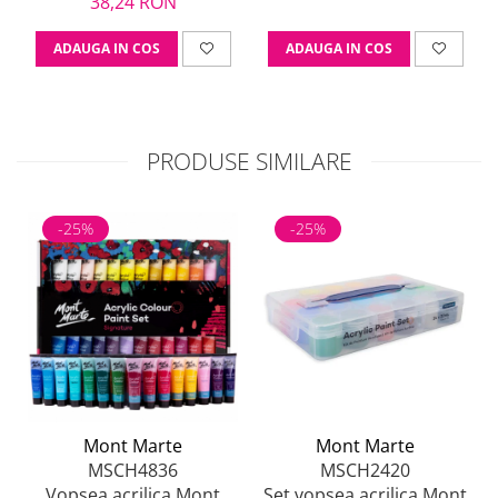
38,24 RON
ADAUGA IN COS
ADAUGA IN COS
PRODUSE SIMILARE
-25%
-25%
Mont Marte
Mont Marte
MSCH4836
MSCH2420
Vopsea acrilica Mont
Set vopsea acrilica Mont