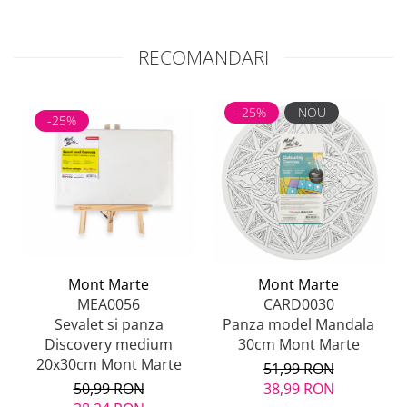
RECOMANDARI
-25%
NOU
-25%
Mont Marte
Mont Marte
MEA0056
CARD0030
Sevalet si panza
Panza model Mandala
Discovery medium
30cm Mont Marte
20x30cm Mont Marte
51,99 RON
50,99 RON
38,99 RON