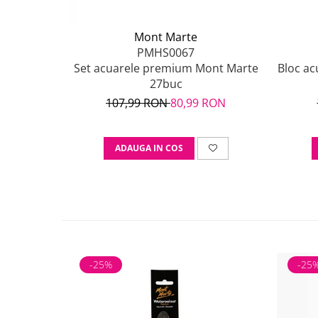
Mont Marte
PMHS0067
Set acuarele premium Mont Marte
Bloc ac
27buc
107,99 RON
80,99 RON
ADAUGA IN COS
-25%
-25