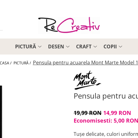
PICTURĂ
DESEN
CRAFT
COPII
Pensula pentru acuarela Mont Marte Model 
CASA /
PICTURĂ /
Pensula pentru ac
19,99 RON
14,99 RON
Economisesti:
5,00
RO
Tușe delicate, culori unifor