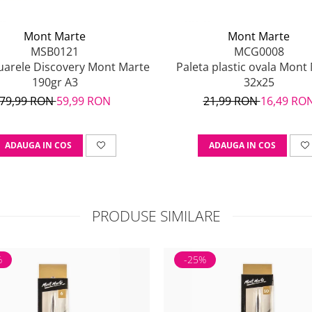
Mont Marte
Mont Marte
MSB0121
MCG0008
uarele Discovery Mont Marte
Paleta plastic ovala Mont
190gr A3
32x25
79,99 RON
59,99 RON
21,99 RON
16,49 RO
ADAUGA IN COS
ADAUGA IN COS
PRODUSE SIMILARE
%
-25%