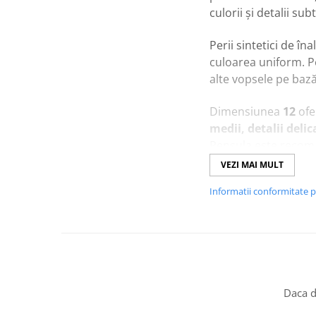
culorii și detalii subt
Perii sintetici de îna
culoarea uniform. Pe
alte vopsele pe baz
Dimensiunea
12
ofer
medii, detalii deli
Pensula este recoman
precizie și rezultate
VEZI MAI MULT
Informatii conformitate 
Caracteristici prin
Pensulă pentru a
Peri sintetici ela
Ideală pentru
zon
Compatibilă cu
a
Potrivită pentru p
Daca d