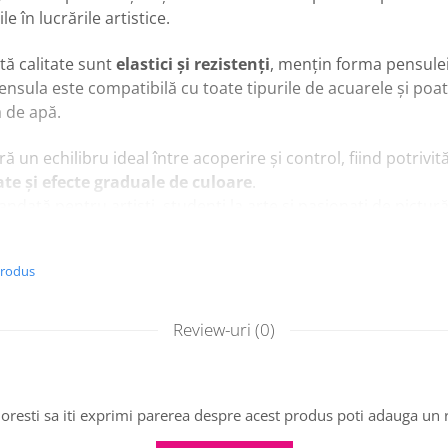
ile în lucrările artistice.
ltă calitate sunt
elastici și rezistenți
, mențin forma pensulei 
nsula este compatibilă cu toate tipurile de acuarele și poate 
ă de apă.
ă un echilibru ideal între acoperire și control, fiind potrivi
cate și efecte graduale de culoare
.
dată pentru artiști, studenți la arte și pasionați de pictur
 uniforme în lucrările lor.
produs
cipale
cuarelă, Model 12, dimensiune medie
Review-uri
(0)
stici și rezistenți pentru distribuție uniformă
e medii, detalii și efecte graduale
cuarele și alte vopsele pe bază de apă
ictură artistică și proiecte creative
oresti sa iti exprimi parerea despre acest produs poti adauga un 