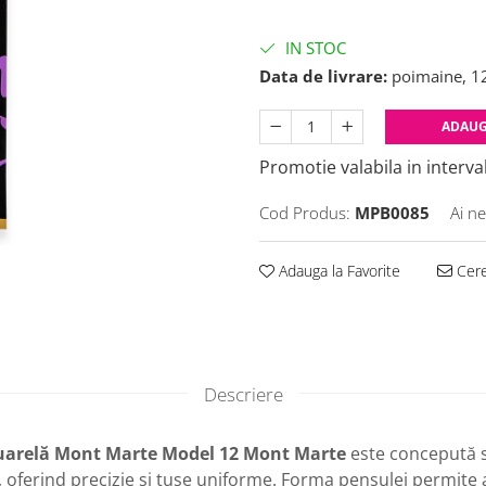
IN STOC
Data de livrare:
poimaine, 1
ADAUG
Promotie valabila in interval
Cod Produs:
MPB0085
Ai ne
Adauga la Favorite
Cere
Descriere
uarelă Mont Marte Model 12 Mont Marte
este concepută s
, oferind precizie și tușe uniforme. Forma pensulei permite a