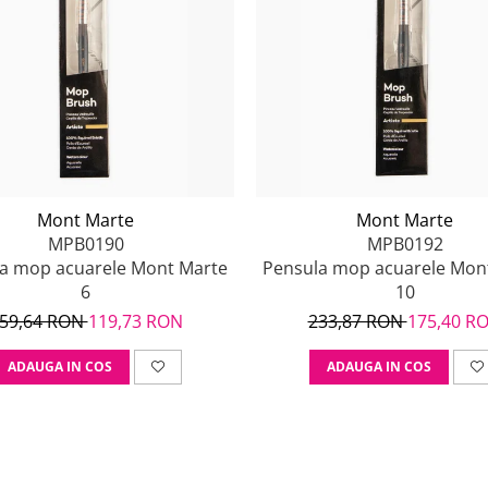
Mont Marte
Mont Marte
MPB0190
MPB0192
a mop acuarele Mont Marte
Pensula mop acuarele Mon
6
10
59,64 RON
119,73 RON
233,87 RON
175,40 R
ADAUGA IN COS
ADAUGA IN COS