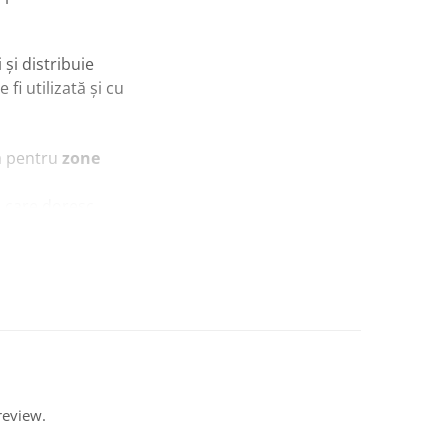
și distribuie
fi utilizată și cu
tă pentru
zone
ă care doresc
review.