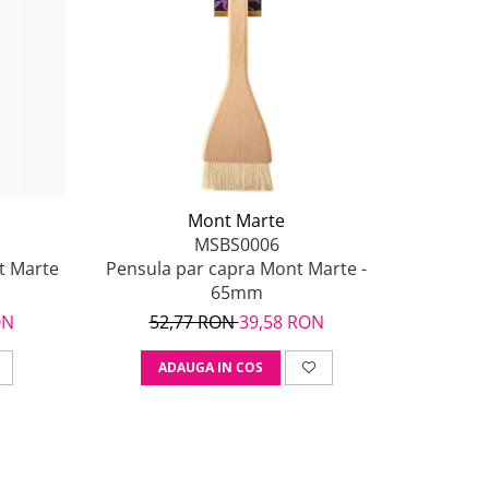
-25%
Mont Marte
MSBS0006
t Marte
Pensula par capra Mont Marte -
Pensul
65mm
ON
52,77 RON
39,58 RON
34
ADAUGA IN COS
A