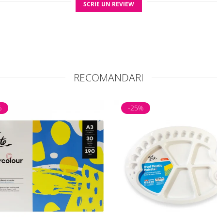
SCRIE UN REVIEW
lizare
nainte de prima utilizare
mediat după fiecare sesiune cu apă călduță
ai dense, folosește săpun delicat
după spălare pentru a menține forma corectă
la într-un loc uscat, cu perii protejați
RECOMANDARI
%
-25%