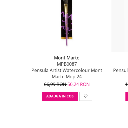
Mont Marte
MPB0087
Pensula Artist Watercolour Mont
Pensul
Marte Mop 24
66,99 RON
50,24 RON
1
ADAUGA IN COS