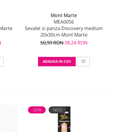
Mont Marte
MEA0056
 Marte
Sevalet si panza Discovery medium
Acuarele
20x30cm Mont Marte
N
50,99 RON
38,24 RON
50
ADAUGA IN COS
A
-25%
NOU