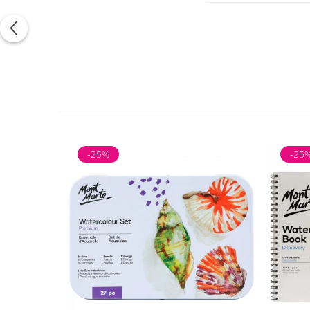
Recomandări de uti
Înmoaie pensula î
Curăță pensula i
Pentru vopsele m
Modelează perii 
Depozitează pensu
-25%
-25