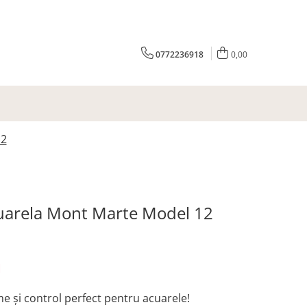
0772236918
0,00
12
uarela Mont Marte Model 12
N
me și control perfect pentru acuarele!