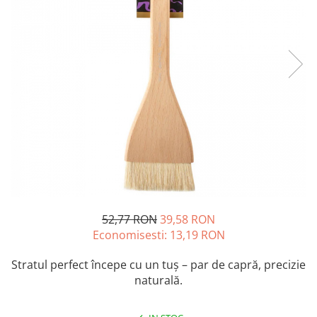
Accesorii pictură
Manechin desen
Cuțite pictură
Accesorii grafică
Palete și pahare pentru pictură
Pensule
Pensule burete
Pensule pentru acrilice
Pensule pentru acuarelă
Pensule pentru ulei
Pensule speciale
Trafalete
Suporturi pictură
Caiete pictură
52,77 RON
39,58 RON
Carton pânzat
Economisesti:
13,19
RON
Pânză
Stratul perfect începe cu un tuș – par de capră, precizie
Șevalete
naturală.