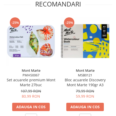
Mâner robust din fag
, ergononic și ușor
RECOMANDARI
Multi‑utilizator
– pictare, cerneală, glazure,
ceramică
-25%
-25%
Mont Marte
Mont Marte
PMHS0067
MSB0121
Set acuarele premium Mont
Bloc acuarele Discovery
Marte 27buc
Mont Marte 190gr A3
107,99 RON
79,99 RON
80,99 RON
59,99 RON
ADAUGA IN COS
ADAUGA IN COS