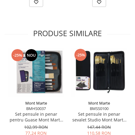
PRODUSE SIMILARE
-25%
-25%
NOU
Mont Marte
Mont Marte
BMHS0037
BMSS0100
Set pensule in penar
Set pensule in penar
pentru Guase Mont Marte
sevalet Studio Mont Marte
11 buc/set
15buc
102,99 RON
147,44 RON
77,24 RON
110,58 RON