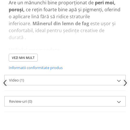
Are un mănunchi bine proporționat de
peri moi,
poroși,
ce rețin foarte bine apă și pigmenți, oferind
o aplicare lină fără să ridice straturile
inferioare.
Mânerul din lemn de fag
este ușor și
confortabil, ideal pentru ședințe creative de
durată .
Utilizări recomandate:
Efectuarea spălăturilor în acuarelă (wash)
VEZI MAI MULT
Vopsire lăptoasă în silkscreen (satină)
Informatii conformitate produs
Aplicare de grunduri (sizing) şi glazuri
Lucrări ceramice și tehnici umede
Video
(1)
Umezirea suprafețelor și curățarea reziduurilor
de praf sau gumuțe de radieră
Review-uri
(0)
Avantaje cheie:
Peri de capră super moi
– ideal pentru tușări
uniforme
Capacitate excelentă de reținere a lichidului