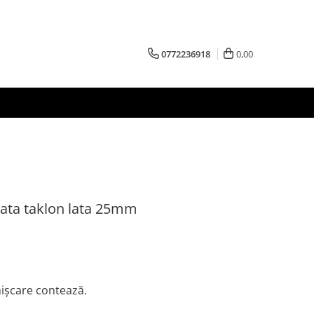
0772236918
0,00
ata taklon lata 25mm
mișcare contează.