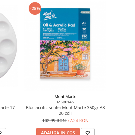
-25%
-25%
Mont Marte
MSB0146
arte 17
Paleta
Bloc acrilic si ulei Mont Marte 350gr A3
20 coli
2
102,99 RON
77,24 RON
AD
ADAUGA IN COS