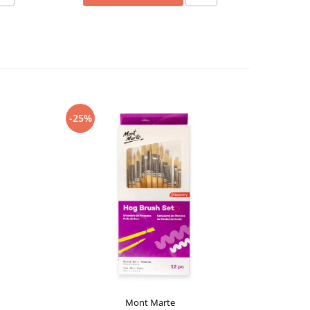
-25%
-25%
Mont Marte