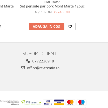
BMHS0062
ont Marte
Set pensule par porc Mont Marte 12buc
Set pensu
46,99 RON
35,24 RON
5
ADAUGA IN COS
AD
SUPORT CLIENTI
0772236918
office@re-creativ.ro