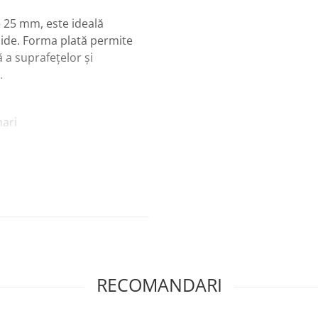
e 25 mm, este ideală
luide. Forma plată permite
 a suprafețelor și
.
mari
l și precizie
e și degradeuri
ârtie
RECOMANDARI
 decorative