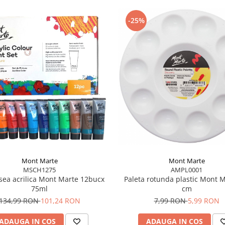
-25%
Mont Marte
Mont Marte
MSCH1275
AMPL0001
sea acrilica Mont Marte 12bucx
Paleta rotunda plastic Mont M
75ml
cm
134,99 RON
101,24 RON
7,99 RON
5,99 RON
ADAUGA IN COS
ADAUGA IN COS