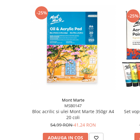
-25%
-25%
Mont Marte
MSB0147
Bloc acrilic si ulei Mont Marte 350gr A4
Set vop
20 coli
54,99 RON
41,24 RON
ADAUGA IN COS