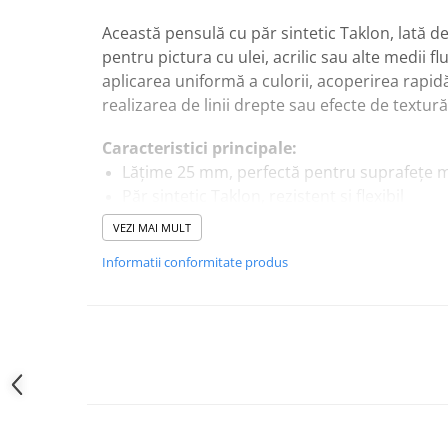
Această pensulă cu păr sintetic Taklon, lată d
pentru pictura cu ulei, acrilic sau alte medii f
aplicarea uniformă a culorii, acoperirea rapidă
realizarea de linii drepte sau efecte de textură
Caracteristici principale:
Lățime 25 mm, perfectă pentru suprafețe 
Păr sintetic Taklon, rezistent și flexibil
Ideală pentru ulei, acrilic și tehnici mixte
VEZI MAI MULT
Mâner confortabil, ergonomic, pentru contro
Informatii conformitate produs
Potrivită pentru linii drepte, umpleri rapid
Recomandări de utilizare:
Aplicarea uniformă a culorii pe pânză sau h
Crearea de efecte de textură și linii precise
Lucrări cu ulei, acrilic sau tehnici mixte
Ideală pentru peisaje, fundaluri și proiecte