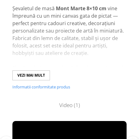
Șevaletul de masă
Mont Marte 8×10 cm
vine
împreună cu un mini canvas gata de pictat —
perfect pentru cadouri creative, decorațiuni
personalizate sau proiecte de artă în miniatură.
Fabricat din lemn de calitate, stabil și ușor de
folosit, acest set este ideal pentru artiști,
hobbyiști sau ateliere de creație.
Fie că vrei să-ți expui lucrările mici sau să creezi
surprize artistice, șevaletul mini te inspiră la
VEZI MAI MULT
fiecare pas!
Informatii conformitate produs
Video
(1)