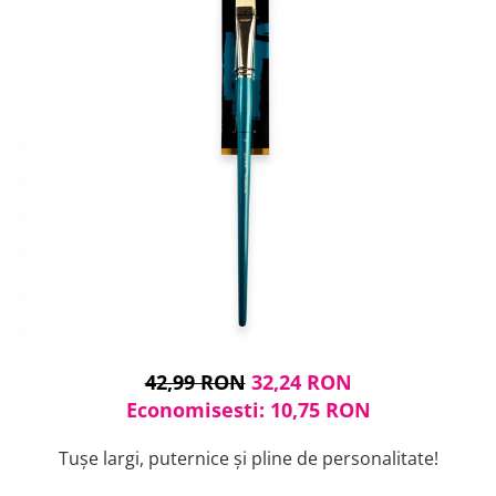
Cuțite pictură
Accesorii grafică
Palete și pahare pentru pictură
Pensule
Pensule burete
Pensule pentru acrilice
Pensule pentru acuarelă
Pensule pentru ulei
Pensule speciale
Trafalete
Suporturi pictură
Caiete pictură
Carton pânzat
Pânză
Șevalete
42,99 RON
32,24 RON
Economisesti:
10,75
RON
Tușe largi, puternice și pline de personalitate!