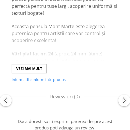
perfectă pentru tușe largi, acoperire uniformă și
texturi bogate!
Această pensulă Mont Marte este alegerea
puternică pentru artiștii care vor control și
acoperire excelentă!
Vârf plat lat nr. 24
(aprox. 24 mm lățime) –
perfect pentru tușe drepte, fundaluri mari,
blending larg sau efecte de textură în pictură!
VEZI MAI MULT
Păr natural
Chungking
(porc de calitate înaltă) –
Informatii conformitate produs
rigid și elastic, ține bine forma, reține multă
vopsea și oferă rezistență excelentă la uzură!
Manșon din alamă placat cu nichel
– fixare
Review-uri
(0)
solidă, nu se desprinde și rezistă la apă și
solvenți!
Mâner scurt și ergonomic din lemn lăcuit
–
Daca doresti sa iti exprimi parerea despre acest
confortabil în mână, echilibrat și ușor de
produs poti adauga un review.