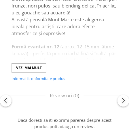
frunze, nori pufoși sau blending delicat în acrilic,
ulei, gouache sau acuarelă!
Această pensulă Mont Marte este alegerea
ideală pentru artiștii care adoră efecte
atmosferice și expresive!
Formă evantai nr. 12
(aprox. 12–15 mm lățime
la bază) – perfectă pentru iarbă fină și înaltă, păr
lung, frunze delicate, nori pufoși, efecte de ceață
sau blending larg!
VEZI MAI MULT
Păr de calitate
– moale și flexibil, se împrăștie
Informatii conformitate produs
ușor în formă de evantai, oferă tușe ușoare și
naturale fără presiune mare!
Manșon din alamă placat cu nichel
– fixare
Review-uri
(0)
solidă, nu se desprinde și rezistă la apă sau
solvenți!
Mâner scurt ergonomic din lemn lăcuit
–
Daca doresti sa iti exprimi parerea despre acest
confortabil în mână, echilibrat și ușor de
produs poti adauga un review.