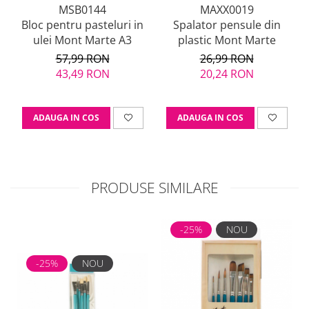
MSB0144
MAXX0019
Bloc pentru pasteluri in
Spalator pensule din
ulei Mont Marte A3
plastic Mont Marte
57,99 RON
26,99 RON
43,49 RON
20,24 RON
ADAUGA IN COS
ADAUGA IN COS
PRODUSE SIMILARE
-25%
NOU
-25%
NOU