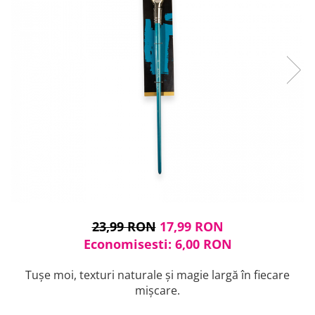
Cuțite pictură
Accesorii grafică
Palete și pahare pentru pictură
Pensule
Pensule burete
Pensule pentru acrilice
Pensule pentru acuarelă
Pensule pentru ulei
Pensule speciale
Trafalete
Suporturi pictură
Caiete pictură
Carton pânzat
Pânză
23,99 RON
17,99 RON
Șevalete
Economisesti:
6,00
RON
Tușe moi, texturi naturale și magie largă în fiecare
mișcare.