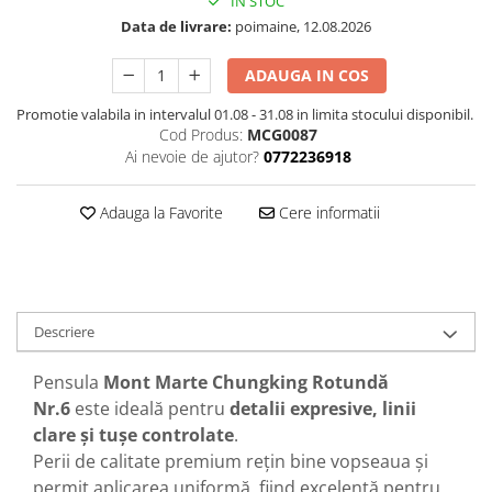
IN STOC
Data de livrare:
poimaine, 12.08.2026
ADAUGA IN COS
Promotie valabila in intervalul 01.08 - 31.08 in limita stocului disponibil.
Cod Produs:
MCG0087
Ai nevoie de ajutor?
0772236918
Adauga la Favorite
Cere informatii
Descriere
Pensula
Mont Marte Chungking Rotundă
Nr.6
este ideală pentru
detalii expresive, linii
clare și tușe controlate
.
Perii de calitate premium rețin bine vopseaua și
permit aplicarea uniformă, fiind excelentă pentru