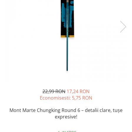
Accesorii pictură
Manechin desen
Cuțite pictură
Accesorii grafică
Palete și pahare pentru pictură
Pensule
Pensule burete
Pensule pentru acrilice
Pensule pentru acuarelă
Pensule pentru ulei
Pensule speciale
Trafalete
Suporturi pictură
Caiete pictură
22,99 RON
17,24 RON
Carton pânzat
Economisesti:
5,75
RON
Pânză
Mont Marte Chungking Round 6 – detalii clare, tușe
Șevalete
expresive!