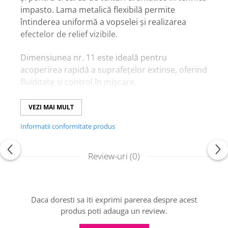
impasto. Lama metalică flexibilă permite
întinderea uniformă a vopselei și realizarea
efectelor de relief vizibile.
Dimensiunea nr. 11 este ideală pentru
acoperirea rapidă a suprafețelor extinse, oferind
fluiditate și control în mișcare.
Caracteristici principale:
VEZI MAI MULT
Lamă metalică flexibilă – distribuire uniformă
Informatii conformitate produs
și precisă a vopselei
Mâner ergonomic – confort și stabilitate în
utilizare
Review-uri
(0)
Compatibil cu acrilic, ulei și paste
modelatoare
Perfect pentru texturi pronunțate și
Daca doresti sa iti exprimi parerea despre acest
stratificări ample
produs poti adauga un review.
Dimensiune nr. 11 – potrivit pentru suprafețe
foarte mari