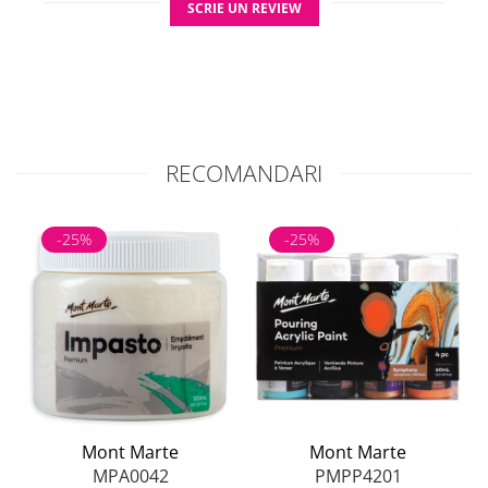
SCRIE UN REVIEW
Mod de utilizare:
Aplică vopseaua direct pe suport sau pe lamă.
Modelează și întinde culoarea prin mișcări
largi și uniforme.
Curăță imediat după utilizare și usucă bine
RECOMANDARI
lama.
-25%
-25%
Mont Marte
Mont Marte
MPA0042
PMPP4201