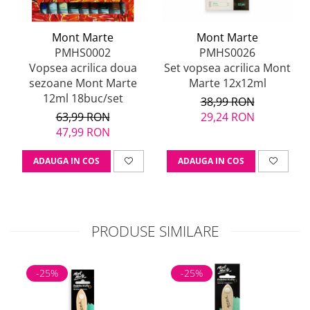
Mont Marte
Mont Marte
PMHS0002
PMHS0026
Vopsea acrilica doua
Set vopsea acrilica Mont
sezoane Mont Marte
Marte 12x12ml
12ml 18buc/set
38,99 RON
63,99 RON
29,24 RON
47,99 RON
ADAUGA IN COS
ADAUGA IN COS
PRODUSE SIMILARE
-25%
-25%