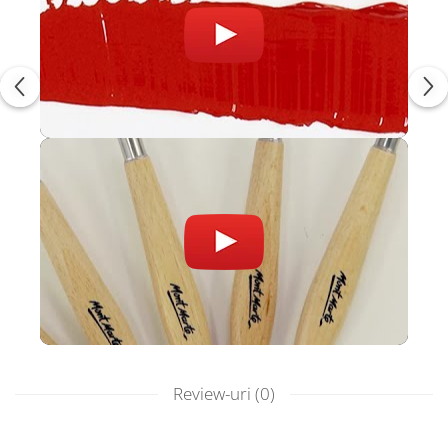
straturi și contururi
Recomandări de utilizare
Aplicarea culorii cu efecte de textură
Crearea de straturi groase și accente bine
definite
Tehnici de scraping, blending și layering
Potrivite pentru proiecte artistice diverse, de
la studiu la lucrări finale
Pot fi utilizate împreună cu seturi de vopsea
acrilică pentru rezultate variate și control
asupra consistenței și texturii culorii:
https://www.re-creativ.ro/pictura-grafica/pmhs0026-set-
vopsea-acrilica-mont-marte-12x12ml.html
Review-uri
(0)