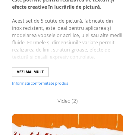
efecte creative în lucrările de pictură.
Acest set de 5 cuțite de pictură, fabricate din
inox rezistent, este ideal pentru aplicarea și
modelarea vopselelor acrilice, ulei sau alte medii
fluide. Formele și dimensiunile variate permit
realizarea de linii, straturi groase, efecte de
textură și detalii expresiv controlate.
Caracteristici principale
VEZI MAI MULT
Set de
5 cuțite de pictură din inox
Informatii conformitate produs
Diferite forme și dimensiun
i pentru linii,
straturi și detalii
Potrivite pentru vopsele
ulei, acrilic și
Video
(2)
tehnici mixte
Mânere
confortabile pentru control și
precizie
Permit realizarea de
efecte de textură,