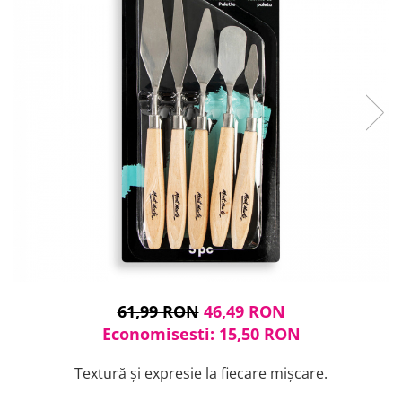
Cuțite pictură
Accesorii grafică
Palete și pahare pentru pictură
Pensule
Pensule burete
Pensule pentru acrilice
Pensule pentru acuarelă
Pensule pentru ulei
Pensule speciale
Trafalete
Suporturi pictură
Caiete pictură
Carton pânzat
Pânză
Șevalete
61,99 RON
46,49 RON
Economisesti:
15,50
RON
Textură și expresie la fiecare mișcare.