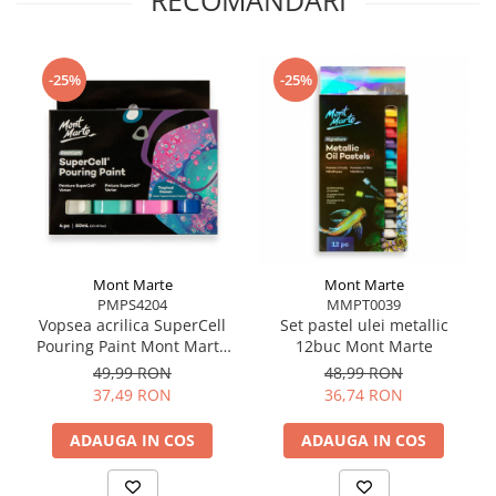
picturi decorative
mandale și simboluri circulare
tablouri moderne minimaliste
-25%
-25%
Poate fi folosită pentru
cadouri
personalizate
sau
proiecte DIY creative
Nu este recomandată pentru guașe și acuarele.
Mont Marte
Mont Marte
PMPS4204
MMPT0039
Vopsea acrilica SuperCell
Set pastel ulei metallic
Pouring Paint Mont Marte
12buc Mont Marte
4buc x60ml - Tropical
49,99 RON
48,99 RON
Ocean
37,49 RON
36,74 RON
ADAUGA IN COS
ADAUGA IN COS