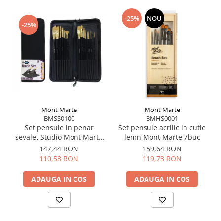
-25%
NOU
-25%
Mont Marte
Mont Marte
BMSS0100
BMHS0001
Set pensule in penar
Set pensule acrilic in cutie
sevalet Studio Mont Marte
lemn Mont Marte 7buc
15buc
147,44 RON
159,64 RON
110,58 RON
119,73 RON
ADAUGA IN COS
ADAUGA IN COS