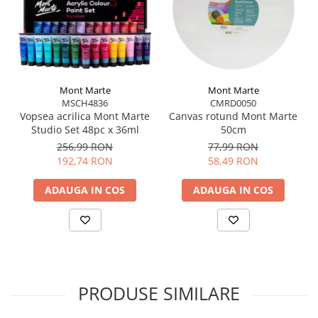
Pensulă pentru detalii
Mapa textilă rezistentă
protejează pensulele și le
menține organizate, fiind ideală pentru transport
în atelier, la școală sau în aer liber.
Mont Marte
Mont Marte
CMRD0050
MSCH4836
Canvas rotund Mont Marte
Vopsea acrilica Mont Marte
50cm
Studio Set 48pc x 36ml
77,99 RON
256,99 RON
58,49 RON
192,74 RON
ADAUGA IN COS
ADAUGA IN COS
PRODUSE SIMILARE