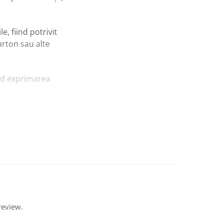
e, fiind potrivit
carton sau alte
nd exprimarea
precizie în fiecare
review.