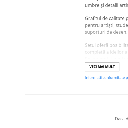
umbre și detalii arti
Grafitul de calitate 
pentru artiști, stude
suporturi de desen.
Setul oferă posibili
completă a ideilor ar
Recomandat pentr
lucrare.
VEZI MAI MULT
Informatii conformitate 
Caracteristici prin
Set de
6 creioane
Linii precise, umb
Ideal pentru
deta
Potrivit pentru h
Recomandat pentru
Daca d