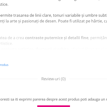
stice.
permite trasarea de linii clare, tonuri variabile și umbre subtil
nți la arte și pasionați de desen. Poate fi utilizat pe hârtie, 
tatea de a crea
contraste puternice și detalii fine
, permițâ
tistice.
u
proiecte artistice, ilustrații și schițe
, oferind libertate și 
produs
cipale
 grafit
cu grade diferite
Review-uri
(0)
re și tonuri variabile
lii fine, schițe și efecte de umbrire
ârtie, carton și alte suporturi de desen
 artiști, studenți și pasionați de desen
oresti sa iti exprimi parerea despre acest produs poti adauga un 