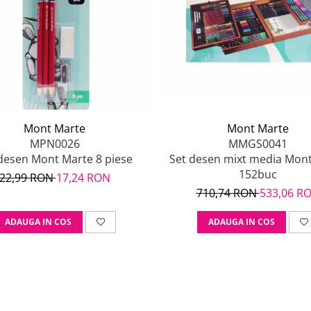
Mont Marte
Mont Marte
MMGS0041
MPN0026
Set desen mixt media Mon
desen Mont Marte 8 piese
152buc
22,99 RON
17,24 RON
710,74 RON
533,06 R
ADAUGA IN COS
ADAUGA IN COS