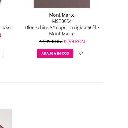
Mont Marte
MSB0094
 4/set
Bloc schite A4 coperta rigida 60file
Bloc hart
Mont Marte
N
47,99 RON
35,99 RON
77
ADAUGA IN COS
A