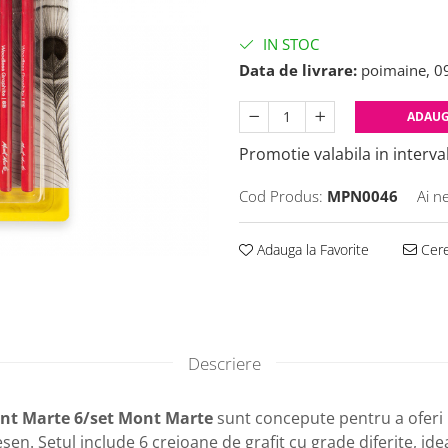
IN STOC
Data de livrare:
poimaine, 0
ADAUG
Promotie valabila in interval
Cod Produs:
MPN0046
Ai n
Adauga la Favorite
Cere
Descriere
ont Marte 6/set Mont Marte
sunt concepute pentru a oferi
sen. Setul include 6 creioane de grafit cu grade diferite, ide