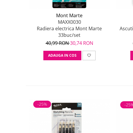
Mont Marte
MAXX0030
Radiera electrica Mont Marte
Ascuti
33buc/set
40,99 RON
30,74 RON
ADAUGA IN COS
-25%
-25