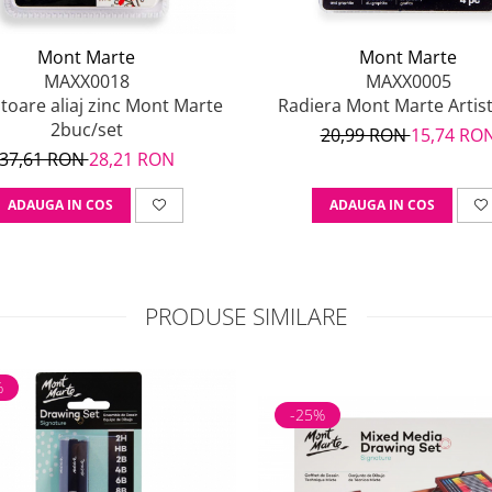
Mont Marte
Mont Marte
MAXX0018
MAXX0005
toare aliaj zinc Mont Marte
Radiera Mont Marte Artist
2buc/set
20,99 RON
15,74 RO
37,61 RON
28,21 RON
ADAUGA IN COS
ADAUGA IN COS
PRODUSE SIMILARE
%
-25%