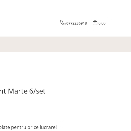
0772236918
0,00
nt Marte 6/set
N
olate pentru orice lucrare!