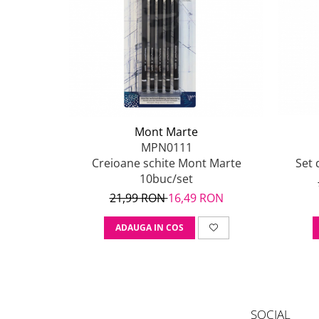
Mont Marte
MPN0111
Creioane schite Mont Marte
Set 
10buc/set
21,99 RON
16,49 RON
ADAUGA IN COS
SOCIAL