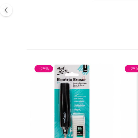
Recomandări de uti
Ascute creioanele
Combină diferitel
Depozitează creio
-25%
-25