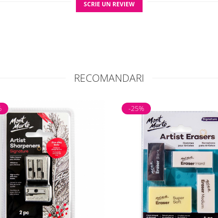
SCRIE UN REVIEW
lizare
 cu grijă pentru a menține precizia
e grade de grafit pentru efecte complexe
anele într-un loc uscat și protejat de umezeală
RECOMANDARI
%
-25%