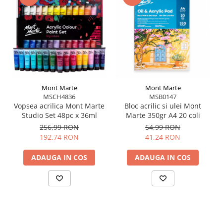
Curăță pensula imediat după utilizare cu apă
caldă și săpun
Modelează perii cu degetele și lasă la uscat în
poziție orizontală sau cu vârful în sus
Mont Marte
Mont Marte
MSCH4836
MSB0147
Vopsea acrilica Mont Marte
Bloc acrilic si ulei Mont
Studio Set 48pc x 36ml
Marte 350gr A4 20 coli
256,99 RON
54,99 RON
192,74 RON
41,24 RON
ADAUGA IN COS
ADAUGA IN COS