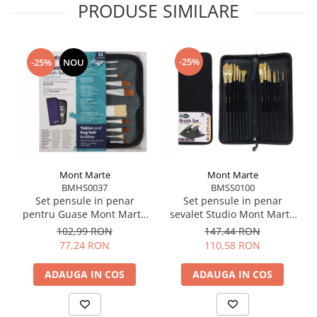
PRODUSE SIMILARE
-25%
-25%
NOU
Mont Marte
Mont Marte
BMHS0037
BMSS0100
Set pensule in penar
Set pensule in penar
pentru Guase Mont Marte
sevalet Studio Mont Marte
11 buc/set
15buc
102,99 RON
147,44 RON
77,24 RON
110,58 RON
ADAUGA IN COS
ADAUGA IN COS