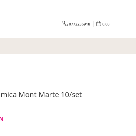
0772236918
0,00
amica Mont Marte 10/set
N