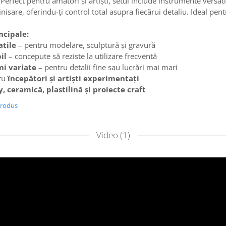
 Perfect pentru amatori și artiști, setul include instrumente versa
inisare, oferindu-ți control total asupra fiecărui detaliu. Ideal pent
ncipale:
atile
– pentru modelare, sculptură și gravură
il
– concepute să reziste la utilizare frecventă
mi variate
– pentru detalii fine sau lucrări mai mari
tru
începători și artiști experimentați
y, ceramică, plastilină și proiecte craft
produs
Video
(1)