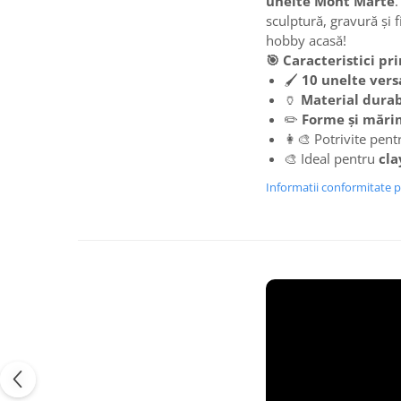
unelte Mont Marte
.
sculptură, gravură și f
hobby acasă!
🎯 Caracteristici pri
🖌️
10 unelte vers
🏺
Material durab
✏️
Forme și mări
👩‍🎨 Potrivite pen
🎨 Ideal pentru
cla
Informatii conformitate 