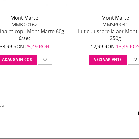
Mont Marte
Mont Marte
MMKC0162
MMSP0031
lina pt copii Mont Marte 60g
Lut cu uscare la aer Mont
6/set
250g
33,99 RON
25,49 RON
17,99 RON
13,49 RO
ADAUGA IN COS
VEZI VARIANTE
dia