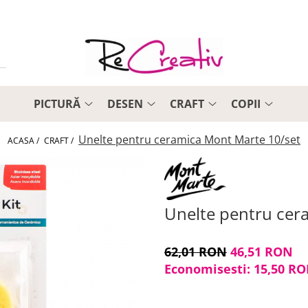
PICTURĂ
DESEN
CRAFT
COPII
Unelte pentru ceramica Mont Marte 10/set
ACASA /
CRAFT /
Unelte pentru cer
62,01 RON
46,51 RON
Economisesti:
15,50
RO