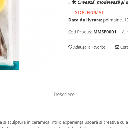
„
🛠️
Creează, modelează și dă
STOC EPUIZAT
Data de livrare:
poimaine, 1
Cod Produs:
MMSP0001
Ai 
Adauga la Favorite
Cere
Descriere
și sculptura în ceramică într-o experiență ușoară și creativă cu 