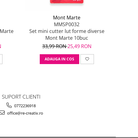
Mont Marte
MMSP0032
 Marte
Set mini cutter lut forme diverse
Cutter p
Mont Marte 10buc
N
33,99 RON
25,49 RON
23
ADAUGA IN COS
A
SUPORT CLIENTI
0772236918
office@re-creativ.ro