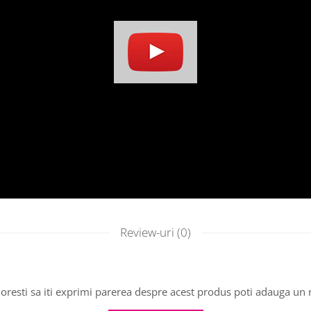
Review-uri
(0)
oresti sa iti exprimi parerea despre acest produs poti adauga un 