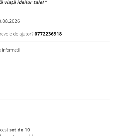
 viață ideilor tale! ”
0.08.2026
nevoie de ajutor?
0772236918
 informatii
acest
set de 10