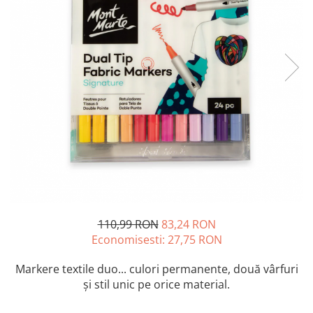
Accesorii pictură
Manechin desen
Cuțite pictură
Accesorii grafică
Palete și pahare pentru pictură
Pensule
Pensule burete
Pensule pentru acrilice
Pensule pentru acuarelă
Pensule pentru ulei
Pensule speciale
Trafalete
Suporturi pictură
Caiete pictură
110,99 RON
83,24 RON
Carton pânzat
Economisesti:
27,75
RON
Pânză
Șevalete
Markere textile duo... culori permanente, două vârfuri
și stil unic pe orice material.