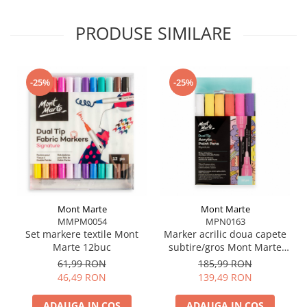
PRODUSE SIMILARE
-25%
-25%
Mont Marte
Mont Marte
MMPM0054
MPN0163
Set markere textile Mont
Marker acrilic doua capete
Marte 12buc
subtire/gros Mont Marte
12buc
61,99 RON
185,99 RON
46,49 RON
139,49 RON
ADAUGA IN COS
ADAUGA IN COS