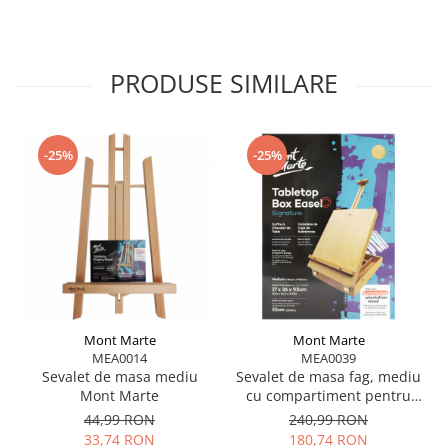
PRODUSE SIMILARE
-25%
-25%
Mont Marte
Mont Marte
MEA0014
MEA0039
Sevalet de masa mediu
Sevalet de masa fag, mediu
Mont Marte
cu compartiment pentru
depozitare Mont Marte
44,99 RON
240,99 RON
33,74 RON
180,74 RON