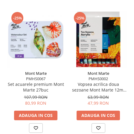
Ideal pentru
acuarelă, tempera, guașă sau acrilic
– perfect pentru copii peste 5 ani, ore de artă sau
cadouri creative!
-25%
-25%
Transformă orice masă într-un
mic atelier magic
–
inspirație zilnică și creativitate fără efort!
Achiziționează acum
și lasă micile tale creații să
prindă viață pe acest șevalet adorabil!
Mont Marte
Mont Marte
PMHS0067
PMHS0002
Set acuarele premium Mont
Vopsea acrilica doua
Marte 27buc
sezoane Mont Marte 12ml
18buc/set
107,99 RON
63,99 RON
80,99 RON
47,99 RON
ADAUGA IN COS
ADAUGA IN COS