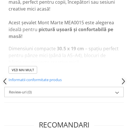
masă, perfect pentru copii, începători sau sesiuni
creative mici acasă!
Acest șevalet Mont Marte MEA0015 este alegerea
ideală pentru
pictură ușoară și confortabilă pe
masă!
Dimensiuni compacte
30.5 x 19 cm
– spațiu perfect
pentru pânze mici (până la A5–A4), blocuri de
hârtie sau proiecte creative mici!
Cadru din
lemn natural
ușor și rezistent – design
VEZI MAI MULT
pliabil, ajustabil la unghiuri multiple pentru confort
Informatii conformitate produs
maxim!
Suport stabil și sigur
– ține pânza sau hârtia fixă,
Review-uri
(0)
fără să alunece în timpul picturii!
Ușor de asamblat și depozitat
– se pliază plat,
ocupă puțin spațiu și se ia ușor la școală sau acasă!
Suport pentru pensule și paletă
– spațiu mic dar
RECOMANDARI
practic pentru culori și unelte la îndemână!