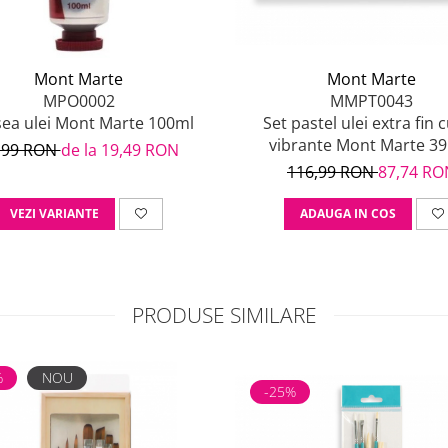
Mont Marte
Mont Marte
MPO0002
MMPT0043
ea ulei Mont Marte 100ml
Set pastel ulei extra fin c
vibrante Mont Marte 3
,99 RON
de la 19,49 RON
116,99 RON
87,74 RO
VEZI VARIANTE
ADAUGA IN COS
PRODUSE SIMILARE
%
NOU
-25%