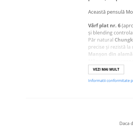
Această pensulă Mont
Vârf plat nr. 6
(apro
și blending controla
Păr natural
Chungki
precise și rezistă la
Manșon din alamă 
Mâner scurt ergon
sesiuni detaliate!
VEZI MAI MULT
Ideal pentru
acrili
Informatii conformitate 
wow!
Durabilă și ușor de
creative!
Perfect pentru
portr
control și precizie!
Daca d
Achiziționează
acum