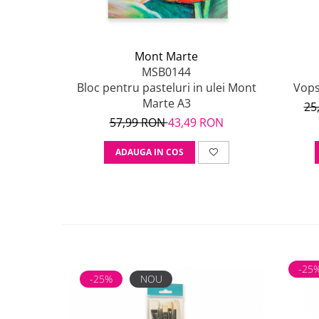
Mont Marte
MSB0144
Bloc pentru pasteluri in ulei Mont
Vops
Marte A3
25
57,99 RON
43,49 RON
ADAUGA IN COS
-25
-25%
NOU