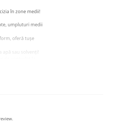
izia în zone medii!
epte, umpluturi medii
iform, oferă tușe
la apă sau solvenți!
or de controlat la
efecte de detaliu
zista ani de proiecte
 lucrare care cere
review.