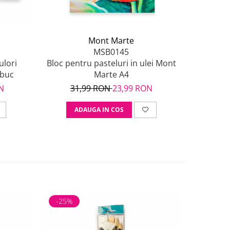
Mont Marte
MSB0145
ulori
Bloc pentru pasteluri in ulei Mont
Bloc acri
9buc
Marte A4
N
31,99 RON
23,99 RON
54
ADAUGA IN COS
A
-25%