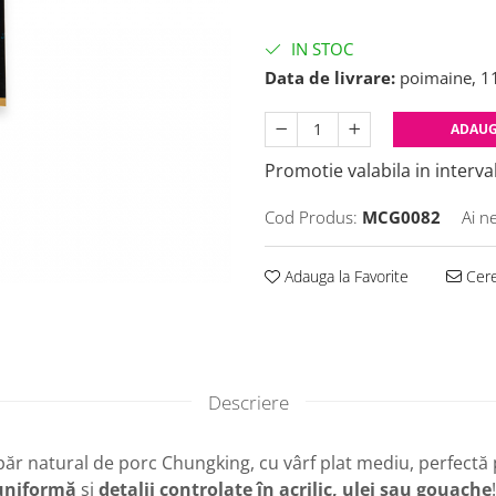
IN STOC
Data de livrare:
poimaine, 1
ADAUG
Promotie valabila in interval
Cod Produs:
MCG0082
Ai n
Adauga la Favorite
Cere
Descriere
 păr natural de porc Chungking, cu vârf plat mediu, perfectă
uniformă
și
detalii controlate în acrilic, ulei sau gouache