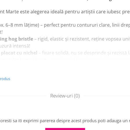
 Marte este alegerea ideală pentru artiștii care iubesc prec
x. 6–8 mm lățime) – perfect pentru contururi clare, linii dr
t!
ng hog bristle
– rigid, elastic și rezistent, reține vopsea un
 uzură intensă!
placat cu nichel
– fixare solidă, nu se desprinde și rezistă 
omic din lemn lăcuit
– confortabil în mână, echilibrat și uș
c, ulei, gouache sau tempera
– tușe precise, blending fin și 
produs
 curățat
– spală bine cu apă și săpun după utilizare și va re
Review-uri
(0)
ete detaliate, flori fine, ilustrații, texturi medii
sau orice
oresti sa iti exprimi parerea despre acest produs poti adauga un 
 și lasă detaliile tale să prindă viață cu precizie magică!