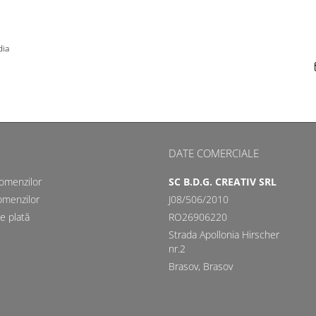
dia
DATE COMERCIALE
comenzilor
SC B.D.G. CREATIV SRL
omenzilor
J08/506/2010
e plată
RO26906220
Strada Apollonia Hirscher
nr.2
Brasov, Brasov