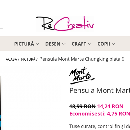
PICTURĂ
DESEN
CRAFT
COPII
Pensula Mont Marte Chungking plata 6
ACASA /
PICTURĂ /
Pensula Mont Mart
18,99 RON
14,24 RON
Economisesti:
4,75
RO
Tușe curate, control fin și de