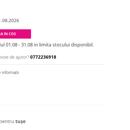
1.08.2026
A IN COS
ul 01.08 - 31.08 in limita stocului disponibil.
evoie de ajutor?
0772236918
 informatii
 pentru
tușe
!