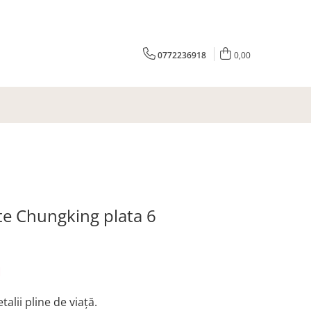
0772236918
0,00
e Chungking plata 6
N
talii pline de viață.