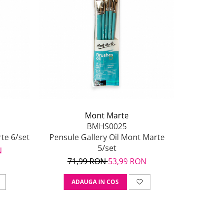
-25%
Mont Marte
BMHS0025
te 6/set
Pensule Gallery Oil Mont Marte
Pensule
5/set
N
71,99 RON
53,99 RON
31
ADAUGA IN COS
A