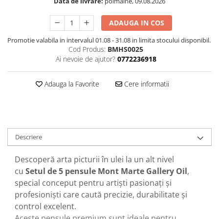
Data de livrare:
poimaine, 09.08.2026
ADAUGA IN COS
Promotie valabila in intervalul 01.08 - 31.08 in limita stocului disponibil.
Cod Produs:
BMHS0025
Ai nevoie de ajutor?
0772236918
Adauga la Favorite
Cere informatii
Descriere
Descoperă arta picturii în ulei la un alt nivel
cu
Setul de 5 pensule Mont Marte Gallery Oil
,
special conceput pentru artiști pasionați și
profesioniști care caută precizie, durabilitate și
control excelent.
Aceste pensule premium sunt ideale pentru