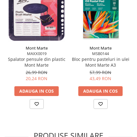
și rotund
Pensulă bright (scurtă și plată)
– pentru
control în detalii texturate
Pensulă angulară
– perfectă pentru colțuri și
margini precise
Toate acestea vin ambalate într-un set elegant și
Mont Marte
Mont Marte
MAXX0019
MSB0144
practic, ideal pentru transport și depozitare.
Spalator pensule din plastic
Bloc pentru pasteluri in ulei
Mont Marte
Mont Marte A3
26,99 RON
57,99 RON
20,24 RON
43,49 RON
ADAUGA IN COS
ADAUGA IN COS
PRODUSE SIMILARE