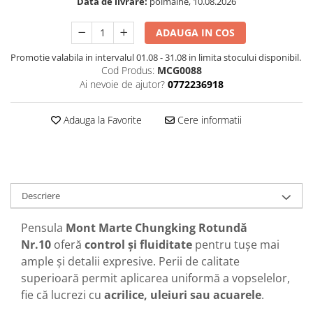
Data de livrare:
poimaine, 10.08.2026
ADAUGA IN COS
Promotie valabila in intervalul 01.08 - 31.08 in limita stocului disponibil.
Cod Produs:
MCG0088
Ai nevoie de ajutor?
0772236918
Adauga la Favorite
Cere informatii
Descriere
Pensula
Mont Marte Chungking Rotundă
Nr.10
oferă
control și fluiditate
pentru tușe mai
ample și detalii expresive. Perii de calitate
superioară permit aplicarea uniformă a vopselelor,
fie că lucrezi cu
acrilice, uleiuri sau acuarele
.