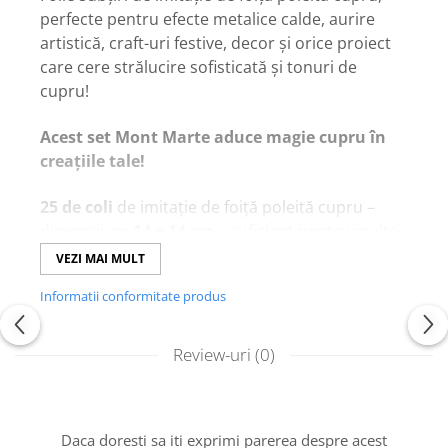
perfecte pentru efecte metalice calde, aurire
artistică, craft-uri festive, decor și orice proiect
care cere strălucire sofisticată și tonuri de
cupru!
Acest set Mont Marte aduce magie cupru în
creațiile tale!
25 de coli
de imitație de foiță poleită cupru –
dimensiune
14 x 14 cm
– suficient pentru multe
proiecte mici și medii!
VEZI MAI MULT
Material subțire și delicat
– aplică ușor cu
Informatii conformitate produs
adeziv special (size glue) pentru aurire, oferă
efect metalic autentic și strălucitor în tonuri
calde de cupru!
Review-uri
(0)
Cupru fin și uniform
– nu se oxidează ușor,
rezistă bine în timp și arată luxos pe pânză,
lemn, rame, ceramică, hârtie, icoane sau
Daca doresti sa iti exprimi parerea despre acest
decoruri!