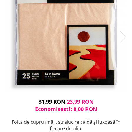
Cuțite pictură
Accesorii grafică
Palete și pahare pentru pictură
Pensule
Pensule burete
Pensule pentru acrilice
Pensule pentru acuarelă
Pensule pentru ulei
Pensule speciale
Trafalete
Suporturi pictură
Caiete pictură
Carton pânzat
Pânză
Șevalete
31,99 RON
23,99 RON
Economisesti:
8,00
RON
Foiță de cupru fină... strălucire caldă și luxoasă în
fiecare detaliu.