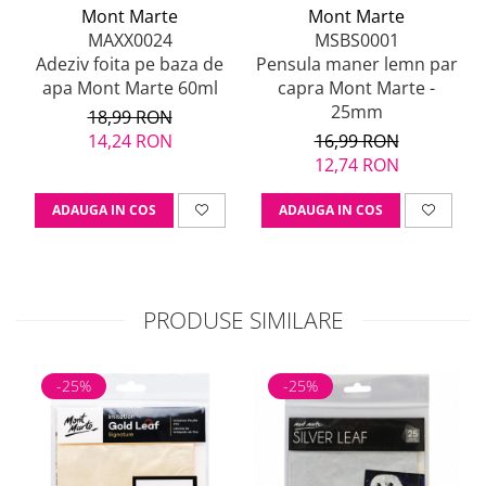
Mont Marte
Mont Marte
MAXX0024
MSBS0001
Adeziv foita pe baza de
Pensula maner lemn par
apa Mont Marte 60ml
capra Mont Marte -
25mm
18,99 RON
14,24 RON
16,99 RON
12,74 RON
ADAUGA IN COS
ADAUGA IN COS
PRODUSE SIMILARE
-25%
-25%