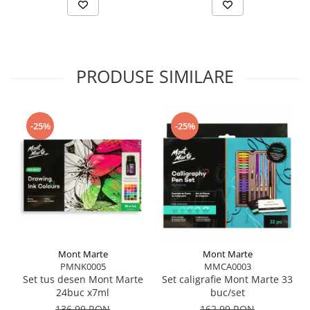
PRODUSE SIMILARE
-25%
-25%
Mont Marte
Mont Marte
PMNK0005
MMCA0003
Set tus desen Mont Marte
Set caligrafie Mont Marte 33
24buc x7ml
buc/set
136,99 RON
162,99 RON