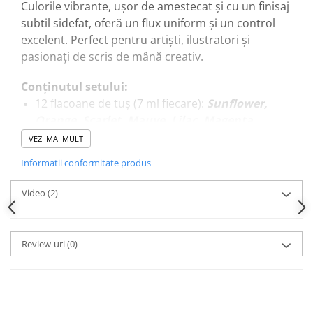
Culorile vibrante, ușor de amestecat și cu un finisaj
subtil sidefat, oferă un flux uniform și un control
excelent. Perfect pentru artiști, ilustratori și
pasionați de scris de mână creativ.
Conținutul setului:
12 flacoane de tuș (7 ml fiecare):
Sunflower,
Orange, Scarlet, Mauve, Lilac, Magenta,
Phthalo Blue, Cerulean Blue, Teal,
VEZI MAI MULT
Chartreuse, Black, Gold
Informatii conformitate produs
1 stilou din sticlă pentru detalii fine și linii
elegante
Video
(2)
1 pensulă pentru aplicare și amestec
1 suport pentru peniță / pen rest
1 călimară (ink well) pentru mixuri sau curățare
Review-uri
(0)
Caracteristici principale:
Tușuri pigmentate cu
putere mare de
acoperire
și un
luciu discret metalizat